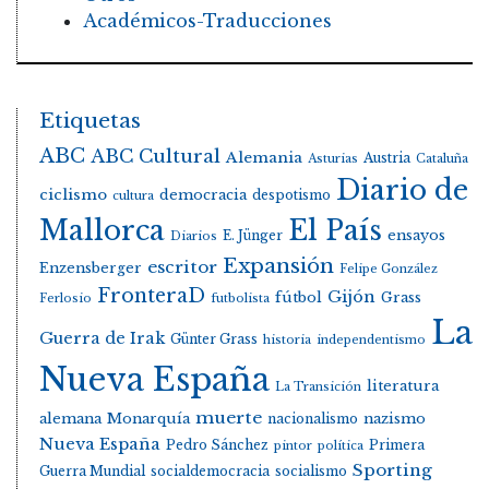
Académicos-Traducciones
Etiquetas
ABC
ABC Cultural
Alemania
Austria
Asturias
Cataluña
Diario de
ciclismo
democracia
despotismo
cultura
Mallorca
El País
E. Jünger
ensayos
Diarios
Expansión
escritor
Enzensberger
Felipe González
FronteraD
Gijón
fútbol
Grass
Ferlosio
futbolista
La
Guerra de Irak
Günter Grass
historia
independentismo
Nueva España
literatura
La Transición
muerte
alemana
Monarquía
nacionalismo
nazismo
Nueva España
Pedro Sánchez
Primera
pintor
política
Sporting
Guerra Mundial
socialdemocracia
socialismo