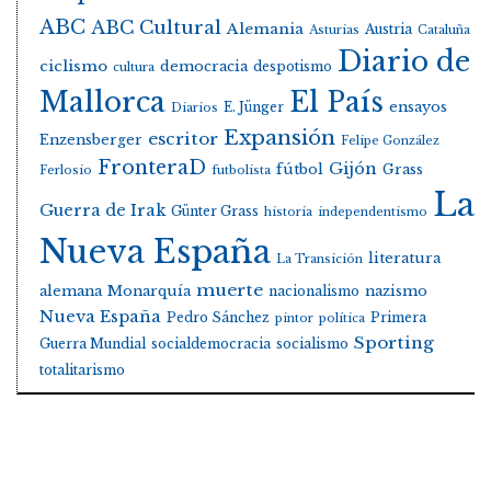
ABC
ABC Cultural
Alemania
Austria
Asturias
Cataluña
Diario de
ciclismo
democracia
despotismo
cultura
Mallorca
El País
E. Jünger
ensayos
Diarios
Expansión
escritor
Enzensberger
Felipe González
FronteraD
Gijón
fútbol
Grass
Ferlosio
futbolista
La
Guerra de Irak
Günter Grass
historia
independentismo
Nueva España
literatura
La Transición
muerte
alemana
Monarquía
nacionalismo
nazismo
Nueva España
Pedro Sánchez
Primera
pintor
política
Sporting
Guerra Mundial
socialdemocracia
socialismo
totalitarismo