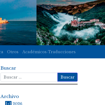
ca
Otros
Académicos-Traducciones
Buscar
Buscar
Archivo
[+]
2026