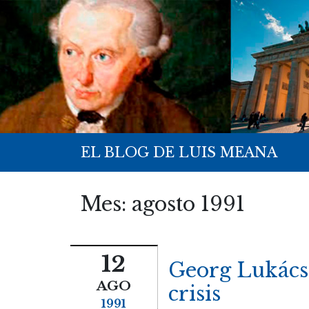
EL BLOG DE LUIS MEANA
Mes:
agosto 1991
12
Georg Lukács,
AGO
crisis
1991