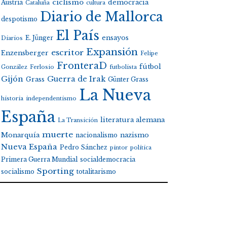
ciclismo
Austria
democracia
Cataluña
cultura
Diario de Mallorca
despotismo
El País
E. Jünger
ensayos
Diarios
Expansión
escritor
Enzensberger
Felipe
FronteraD
fútbol
González
Ferlosio
futbolista
Gijón
Guerra de Irak
Grass
Günter Grass
La Nueva
historia
independentismo
España
literatura alemana
La Transición
muerte
Monarquía
nacionalismo
nazismo
Nueva España
Pedro Sánchez
pintor
política
Primera Guerra Mundial
socialdemocracia
Sporting
socialismo
totalitarismo