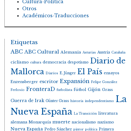
Cultura-Política
Otros
Académicos-Traducciones
Etiquetas
ABC
ABC Cultural
Alemania
Austria
Asturias
Cataluña
Diario de
ciclismo
democracia
despotismo
cultura
Mallorca
El País
E. Jünger
ensayos
Diarios
Expansión
escritor
Enzensberger
Felipe González
FronteraD
Gijón
fútbol
Grass
Ferlosio
futbolista
La
Guerra de Irak
Günter Grass
historia
independentismo
Nueva España
literatura
La Transición
muerte
alemana
Monarquía
nacionalismo
nazismo
Nueva España
Pedro Sánchez
Primera
pintor
política