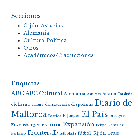
Secciones
Gijón-Asturias
Alemania
Cultura-Política
Otros
Académicos-Traducciones
Etiquetas
ABC
ABC Cultural
Alemania
Austria
Asturias
Cataluña
Diario de
ciclismo
democracia
despotismo
cultura
Mallorca
El País
E. Jünger
ensayos
Diarios
Expansión
escritor
Enzensberger
Felipe González
FronteraD
Gijón
fútbol
Grass
Ferlosio
futbolista