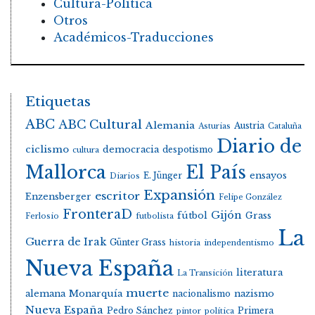
Cultura-Política
Otros
Académicos-Traducciones
Etiquetas
ABC
ABC Cultural
Alemania
Austria
Asturias
Cataluña
Diario de
ciclismo
democracia
despotismo
cultura
Mallorca
El País
E. Jünger
ensayos
Diarios
Expansión
escritor
Enzensberger
Felipe González
FronteraD
Gijón
fútbol
Grass
Ferlosio
futbolista
La
Guerra de Irak
Günter Grass
historia
independentismo
Nueva España
literatura
La Transición
muerte
alemana
Monarquía
nacionalismo
nazismo
Nueva España
Pedro Sánchez
Primera
pintor
política