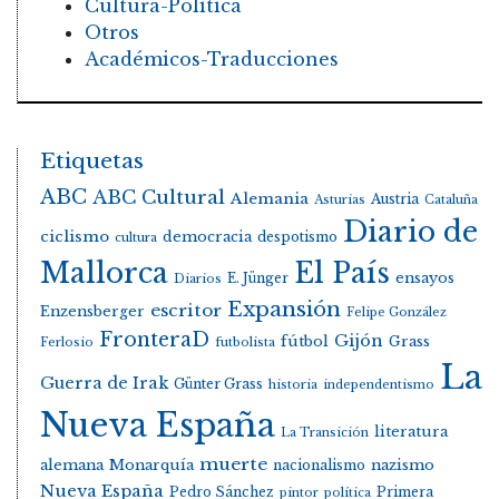
Cultura-Política
Otros
Académicos-Traducciones
Etiquetas
ABC
ABC Cultural
Alemania
Austria
Asturias
Cataluña
Diario de
ciclismo
democracia
despotismo
cultura
Mallorca
El País
E. Jünger
ensayos
Diarios
Expansión
escritor
Enzensberger
Felipe González
FronteraD
Gijón
fútbol
Grass
Ferlosio
futbolista
La
Guerra de Irak
Günter Grass
historia
independentismo
Nueva España
literatura
La Transición
muerte
alemana
Monarquía
nacionalismo
nazismo
Nueva España
Pedro Sánchez
Primera
pintor
política