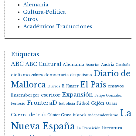
Alemania
Cultura-Política
Otros
Académicos-Traducciones
Etiquetas
ABC
ABC Cultural
Alemania
Austria
Asturias
Cataluña
Diario de
ciclismo
democracia
despotismo
cultura
Mallorca
El País
E. Jünger
ensayos
Diarios
Expansión
escritor
Enzensberger
Felipe González
FronteraD
Gijón
fútbol
Grass
Ferlosio
futbolista
La
Guerra de Irak
Günter Grass
historia
independentismo
Nueva España
literatura
La Transición