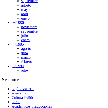
septiembre
agosto
mayo
abril
enero
[+]
1986
noviembre
septiembre
julio
enero
[+]
1985
agosto
julio
marzo
febrero
[+]
1984
julio
Secciones
Gijón-Asturias
Alemania
Cultura-Política
Otros
Académicos-Traducciones