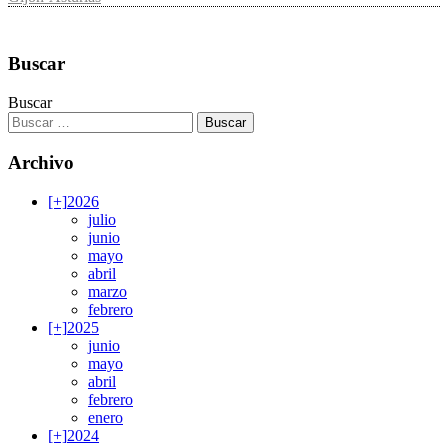
Buscar
Buscar
Archivo
[+]
2026
julio
junio
mayo
abril
marzo
febrero
[+]
2025
junio
mayo
abril
febrero
enero
[+]
2024