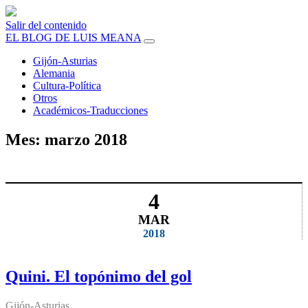
Salir del contenido
EL BLOG DE LUIS MEANA
Gijón-Asturias
Alemania
Cultura-Política
Otros
Académicos-Traducciones
Mes:
marzo 2018
4
MAR
2018
Quini. El topónimo del gol
Gijón-Asturias