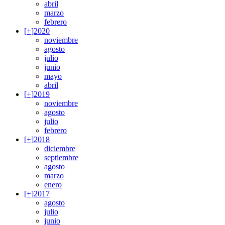
abril
marzo
febrero
[+]
2020
noviembre
agosto
julio
junio
mayo
abril
[+]
2019
noviembre
agosto
julio
febrero
[+]
2018
diciembre
septiembre
agosto
marzo
enero
[+]
2017
agosto
julio
junio