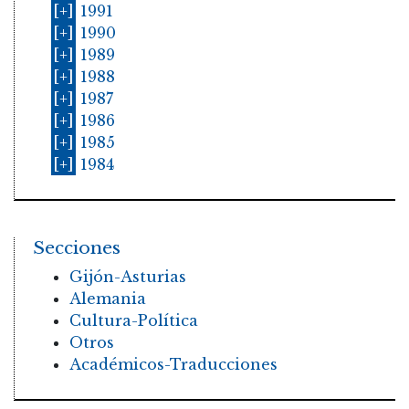
[+]
1991
[+]
1990
[+]
1989
[+]
1988
[+]
1987
[+]
1986
[+]
1985
[+]
1984
Secciones
Gijón-Asturias
Alemania
Cultura-Política
Otros
Académicos-Traducciones