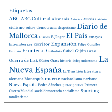
Etiquetas
ABC
ABC Cultural
Alemania
Austria
Asturias
Cataluña
Diario de
ciclismo
democracia
despotismo
cultura
Mallorca
El País
E. Jünger
ensayos
Diarios
Expansión
escritor
Enzensberger
Felipe González
FronteraD
Gijón
fútbol
Grass
Ferlosio
futbolista
La
Guerra de Irak
Günter Grass
historia
independentismo
Nueva España
literatura
La Transición
muerte
alemana
Monarquía
nacionalismo
nazismo
Nueva España
Pedro Sánchez
Primera
pintor
política
Sporting
Guerra Mundial
socialdemocracia
socialismo
totalitarismo