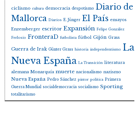
Diario de
ciclismo
democracia
despotismo
cultura
Mallorca
El País
E. Jünger
ensayos
Diarios
Expansión
escritor
Enzensberger
Felipe González
FronteraD
Gijón
fútbol
Grass
Ferlosio
futbolista
La
Guerra de Irak
Günter Grass
historia
independentismo
Nueva España
literatura
La Transición
muerte
alemana
Monarquía
nacionalismo
nazismo
Nueva España
Pedro Sánchez
Primera
pintor
política
Sporting
Guerra Mundial
socialdemocracia
socialismo
totalitarismo