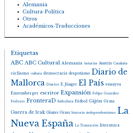
Alemania
Cultura-Política
Otros
Académicos-Traducciones
Etiquetas
ABC
ABC Cultural
Alemania
Austria
Asturias
Cataluña
Diario de
ciclismo
democracia
despotismo
cultura
Mallorca
El País
E. Jünger
ensayos
Diarios
Expansión
escritor
Enzensberger
Felipe González
FronteraD
Gijón
fútbol
Grass
Ferlosio
futbolista
La
Guerra de Irak
Günter Grass
historia
independentismo
Nueva España
literatura
La Transición