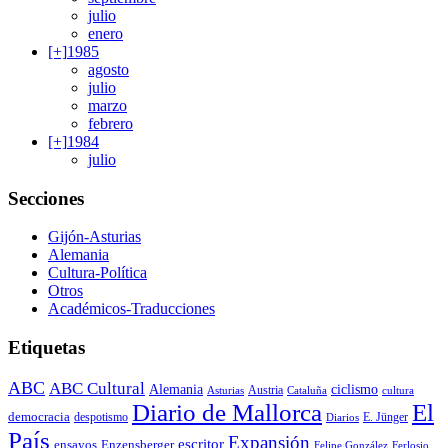
julio
enero
[+]
1985
agosto
julio
marzo
febrero
[+]
1984
julio
Secciones
Gijón-Asturias
Alemania
Cultura-Política
Otros
Académicos-Traducciones
Etiquetas
ABC
ABC Cultural
Alemania
ciclismo
Austria
Asturias
Cataluña
cultura
Diario de Mallorca
El
democracia
despotismo
E. Jünger
Diarios
País
Expansión
escritor
ensayos
Enzensberger
Felipe González
Ferlosio