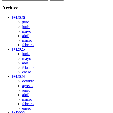
Archivo
[+]
2026
julio
junio
mayo
abril
marzo
febrero
[+]
2025
junio
mayo
abril
febrero
enero
[+]
2024
octubre
agosto
junio
abril
marzo
febrero
enero
[+]
2023