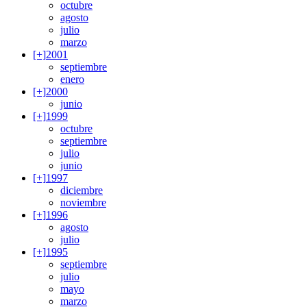
octubre
agosto
julio
marzo
[+]
2001
septiembre
enero
[+]
2000
junio
[+]
1999
octubre
septiembre
julio
junio
[+]
1997
diciembre
noviembre
[+]
1996
agosto
julio
[+]
1995
septiembre
julio
mayo
marzo