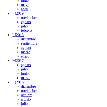
junio
mayo
abril
[+]
2019
noviembre
agosto
julio
febrero
[+]
2018
diciembre
septiembre
agosto
marzo
enero
[+]
2017
agosto
julio
junio
marzo
[+]
2016
diciembre
noviembre
octubre
agosto
julio