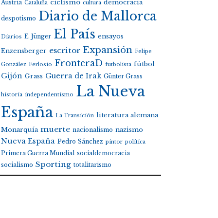
ciclismo
Austria
democracia
Cataluña
cultura
Diario de Mallorca
despotismo
El País
E. Jünger
ensayos
Diarios
Expansión
escritor
Enzensberger
Felipe
FronteraD
fútbol
González
Ferlosio
futbolista
Gijón
Guerra de Irak
Grass
Günter Grass
La Nueva
historia
independentismo
España
literatura alemana
La Transición
muerte
Monarquía
nacionalismo
nazismo
Nueva España
Pedro Sánchez
pintor
política
Primera Guerra Mundial
socialdemocracia
Sporting
socialismo
totalitarismo