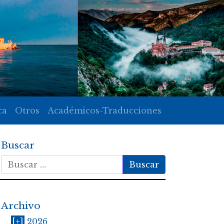
ca
Otros
Académicos-Traducciones
Buscar
Buscar
Archivo
[+]
2026