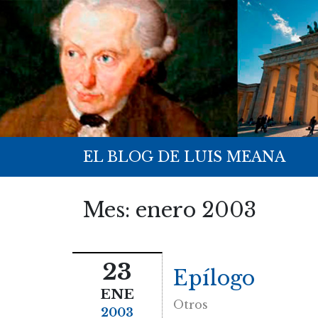
EL BLOG DE LUIS MEANA
Mes:
enero 2003
23
Epílogo
ENE
Otros
2003