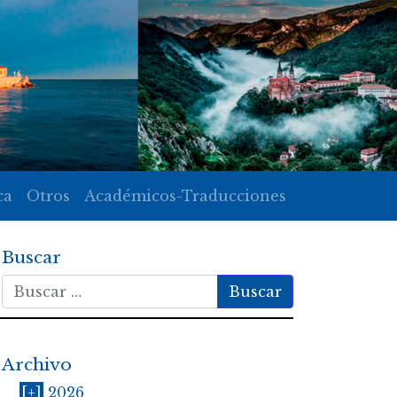
ca
Otros
Académicos-Traducciones
Buscar
Buscar
Archivo
[+]
2026