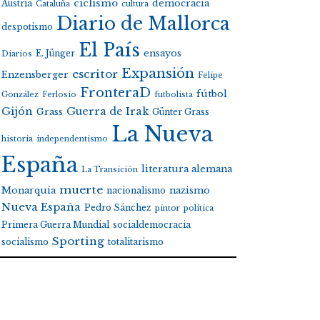
ciclismo
Austria
democracia
Cataluña
cultura
Diario de Mallorca
despotismo
El País
E. Jünger
ensayos
Diarios
Expansión
escritor
Enzensberger
Felipe
FronteraD
fútbol
González
Ferlosio
futbolista
Gijón
Guerra de Irak
Grass
Günter Grass
La Nueva
historia
independentismo
España
literatura alemana
La Transición
muerte
Monarquía
nacionalismo
nazismo
Nueva España
Pedro Sánchez
pintor
política
Primera Guerra Mundial
socialdemocracia
Sporting
socialismo
totalitarismo