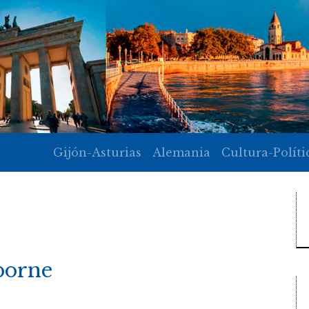
Gijón-Asturias
Alemania
Cultura-Políti
borne