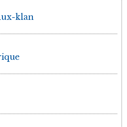
lux-klan
rique