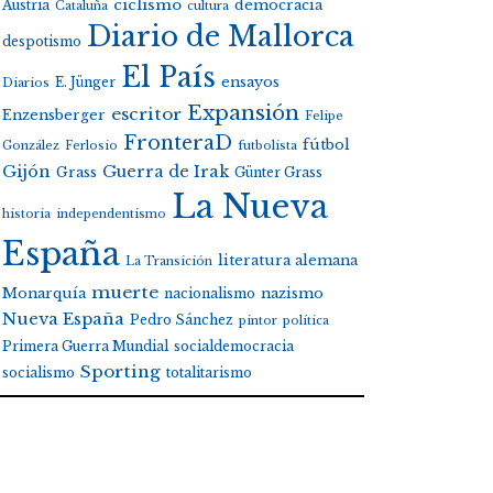
ciclismo
Austria
democracia
Cataluña
cultura
Diario de Mallorca
despotismo
El País
E. Jünger
ensayos
Diarios
Expansión
escritor
Enzensberger
Felipe
FronteraD
fútbol
González
Ferlosio
futbolista
Gijón
Guerra de Irak
Grass
Günter Grass
La Nueva
historia
independentismo
España
literatura alemana
La Transición
muerte
Monarquía
nacionalismo
nazismo
Nueva España
Pedro Sánchez
pintor
política
Primera Guerra Mundial
socialdemocracia
Sporting
socialismo
totalitarismo