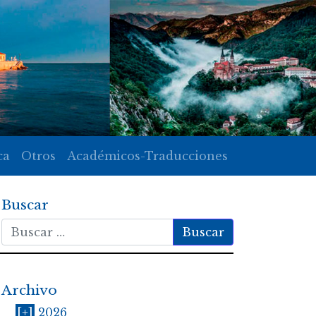
ca
Otros
Académicos-Traducciones
Buscar
Buscar
Archivo
[+]
2026