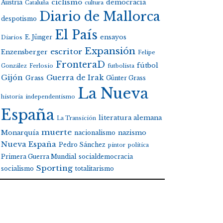
ciclismo
Austria
democracia
Cataluña
cultura
Diario de Mallorca
despotismo
El País
E. Jünger
ensayos
Diarios
Expansión
escritor
Enzensberger
Felipe
FronteraD
fútbol
González
Ferlosio
futbolista
Gijón
Guerra de Irak
Grass
Günter Grass
La Nueva
historia
independentismo
España
literatura alemana
La Transición
muerte
Monarquía
nacionalismo
nazismo
Nueva España
Pedro Sánchez
pintor
política
Primera Guerra Mundial
socialdemocracia
Sporting
socialismo
totalitarismo