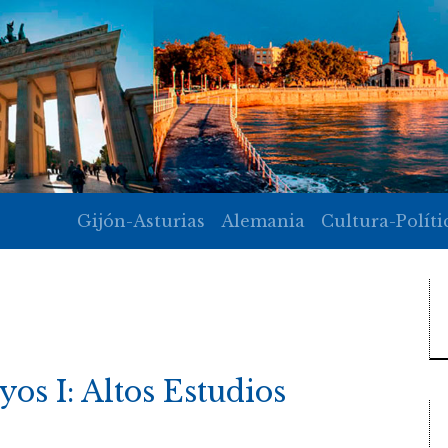
Gijón-Asturias
Alemania
Cultura-Políti
yos I: Altos Estudios