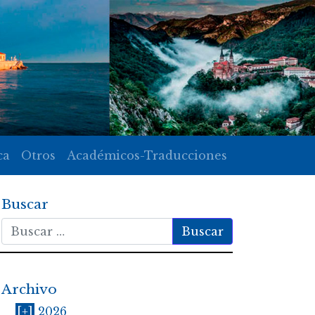
ca
Otros
Académicos-Traducciones
Buscar
Buscar
Archivo
[+]
2026