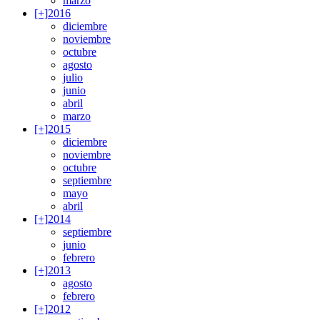
marzo
[+]
2016
diciembre
noviembre
octubre
agosto
julio
junio
abril
marzo
[+]
2015
diciembre
noviembre
octubre
septiembre
mayo
abril
[+]
2014
septiembre
junio
febrero
[+]
2013
agosto
febrero
[+]
2012