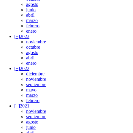
agosto
junio
abril
marzo
febrero
enero
[+]
2023
noviembre
octubre
agosto
abril
enero
[+]
2022
diciembre
noviembre
septiembre
mayo
marzo
febrero
[+]
2021
noviembre
septiembre
agosto
junio
abril