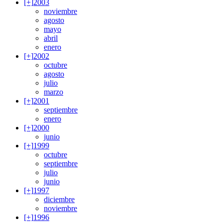
[+]
2003
noviembre
agosto
mayo
abril
enero
[+]
2002
octubre
agosto
julio
marzo
[+]
2001
septiembre
enero
[+]
2000
junio
[+]
1999
octubre
septiembre
julio
junio
[+]
1997
diciembre
noviembre
[+]
1996