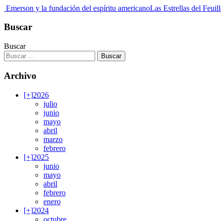
Emerson y la fundación del espíritu americano
Las Estrellas del Feui
Buscar
Buscar
Archivo
[+]
2026
julio
junio
mayo
abril
marzo
febrero
[+]
2025
junio
mayo
abril
febrero
enero
[+]
2024
octubre