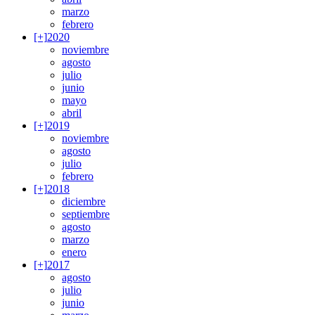
marzo
febrero
[+]
2020
noviembre
agosto
julio
junio
mayo
abril
[+]
2019
noviembre
agosto
julio
febrero
[+]
2018
diciembre
septiembre
agosto
marzo
enero
[+]
2017
agosto
julio
junio