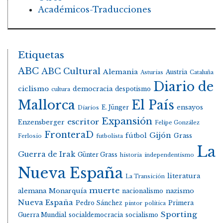
Académicos-Traducciones
Etiquetas
ABC
ABC Cultural
Alemania
Austria
Asturias
Cataluña
Diario de
ciclismo
democracia
despotismo
cultura
Mallorca
El País
E. Jünger
ensayos
Diarios
Expansión
escritor
Enzensberger
Felipe González
FronteraD
Gijón
fútbol
Grass
Ferlosio
futbolista
La
Guerra de Irak
Günter Grass
historia
independentismo
Nueva España
literatura
La Transición
muerte
alemana
Monarquía
nacionalismo
nazismo
Nueva España
Pedro Sánchez
Primera
pintor
política
Sporting
Guerra Mundial
socialdemocracia
socialismo