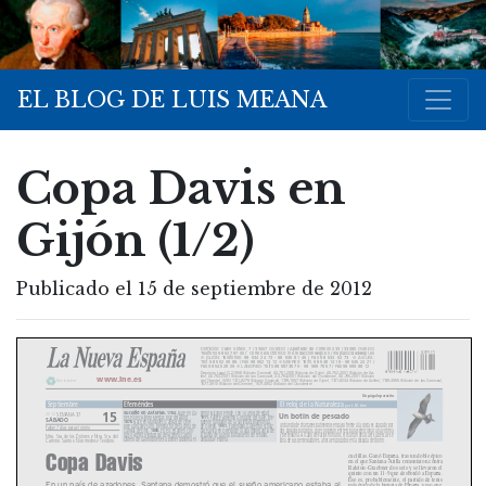
EL BLOG DE LUIS MEANA
Copa Davis en
Gijón (1/2)
Publicado el 15 de septiembre de 2012
Domicil
io: Calvo Sotelo, 7 / 33007 OVIEDO / Apartado de Correos 233 / 33080 OVIEDO
Teléfono 98 527 97 00 / Correo electrónico: lne.redaccion@epi.es / lnepublicidad@epi.es
GIJÓN: Teléfonos: 98 534 24 73 - 98 535 61 45 / Fax 98 534 52 73
AVILÉS:
!
!
Telf. 98 552 06 88. / Fax 98 552 13 12
MIERES: Telfs. 98 546 14 16 - 98 545 24 21 /
!
Fax 98 545 26 09
LANGREO: Telfs.98 56736 75 - 98 569 76 57 / Fax 98 569 88 12
!
Depósito Legal O-2-1958 (Edición General), AS-751-2001 (Edición de Gijón), AS-752-2001 (Edición de Avi-
lés), AS-753-2001 (Edición de las Cuencas), AS-754-2001 (Edición del Occidente), AS-755-2001 (Edición
www.lne.es
del Oriente), ISSN 1131-8279 (Edición General), 1136-1557 (Edición de Gijón), 1131-8244 (Edición de Avilés), 1136-4955 (Edición de las Cuencas),
Recíclame
1577-4910 (Edición del Oriente), 1577-4902 (Edición del Occidente)
Un págalo parásito.
Septiembre
Efemérides
El reloj de la Naturaleza
por L. M. Arce
15
Sucedió en Asturias.
1784.
Nace en Lla-
pintor Nicanor Piñole, con 10 años de edad.
2012
SEMANA 37
Un botín de pescado
1911.
nes el juez Alonso Mestas Díaz del Abod.
Fallece Anselmo González del Valle, pre-
SÁBADO
1878.
Nace en Margolles (Cangas de Onís)
sidente fundador de la Sociedad Filarmónica
Un bando de charranes patinegros en paso frente a la costa es atacado por
1951.
José González Soto, benefactor de la zona de
de Oviedo.
El geólogo Guillermo Schulz
Faltan 7 días para el otoño
dos págalos parásitos, que cooperan entre sí para seleccionar una víctima
1888.
Cangas de Onís.
En el Certamen Con-
hace aviso en Oviedo de la alta importancia de
curso Artístico-Industrial del Ateneo-Casino
la bahía de Luanco para puerto de refugio,
y perseguirla. Al cabo de varios minutos, el charrán deja caer su pesca y se
Ntra. Sra. de los Dolores y Ntra. Sra. del
Obrero de Gijón obtiene su primer diploma el
arribada y espera.
libra de sus perseguidores, ahora enzarzados en la disputa del botín.
Camino. Santos: Nicomedes y Teodoro.
Copa Davis
cuclillas. Ganó España, tras un doble épico
en el que Santana-Arilla remontaron contra
Ralston-Graebner dos sets y se llevaron el
quinto con un 11-9 que desbordó a España.
Ése es, probablemente, el partido de tenis
En un país de azadones, Santana demostró que el sueño americano estaba al
más épico de la historia de España, y eso que,