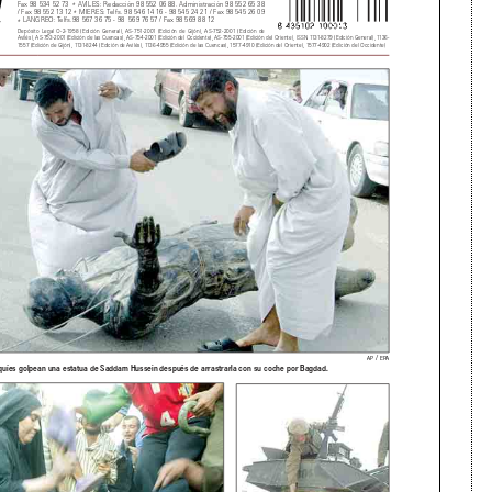
Fax 98 534 52 73
AVILÉS: Redacción 98 552 06 88. Administración 98 552 65 38
O
/ Fax 98 552 13 12
MIERES: Telfs. 98 546 14 16 - 98 545 24 21 / Fax 98 545 26 09
O
LANGREO: Telfs.98 567 36 75 - 98 569 76 57 / Fax 98 569 88 12
O
Depósito Legal O-2-1958 (Edición General), AS-751-2001 (Edición de Gijón), AS-752-2001 (Edición de
Avilés), AS-753-2001 (Edición de las Cuencas), AS-754-2001 (Edición del Occidente), AS-755-2001 (Edición del Oriente), ISSN 113
1-8279 (Edición General), 1136-
1557 (Edición de Gijón), 1131-8244 (Edición de Avilés), 1136-4955 (Edición de las Cuencas), 1577-4910 (Edición del Oriente), 15
77-4902 (Edición del Occidente)
/
AP
EPA
quíes golpean una estatua de Saddam Hussein después de arrastrarla con su coche por Bagdad.