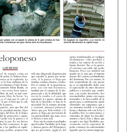
er golpea con un zapato la cabeza de la gran estatua de Sad-
Un bagdadí da cigarrillos a un marine en
esto considerado una gran ofensa entre los musulmanes.
señal de bienvenida a la capital iraquí.
Peloponeso
ajenos transformados en verdugos
involuntarios, vidas perdidas y
tiradas a las cunetas de un frío y
lejano desierto. Eso es la guerra,
el extremo execrable del poder
LUIS MEANA
humano. Pero esa maldad tan
sólo una abigarrada desprotección
grande no es más que el síntoma
ácil de romper como un
de polen, la balanza dora-
que causaba la guerra por incita-
mismo del carácter profundísimo
enera en la explosión. La
ción. A la guerra se llega por
del fenómeno. Por eso mismo, lo
es la hija ambigua de la
muchos caminos, buenos y malos.
más sorprendente de esta guerra
leza humana. Como formu-
Por el camino de la prepotencia,
no es su injustificable dolor, sino
eramente Julien Benda, en
pero, casi con más frecuencia,
el espectáculo de unos discursos
a «no existe bien entera-
también por el camino de la des-
públicos y privados que combi-
ibre de mal, ni mal com-
protección y de la debilidad, que
nan, con osado desenfado, dos
mente libre de bien». La
excita la osadía o el ansia de
irreconciliables: pintar con rasgos
es el mal que le sale al
expansión. La guerra, además de
tremendos a la fiera terrible de la
Y la paz el bien que le sale
hija de la discordia, es hija de la
guerra para, a continuación, seguir
de la guerra.
necesidad. De la siempre presente
afirmando, tan campantes, que a
guerras, más que flor del
y existente amenaza potencial.
ese monstruo terrible se le puede
on, paradójicamente, hijas
Antes que por belicosidad, a la
frenar o dominar sólo con la ley o
ógica del bien, de la lógica
guerra se llega por prevención de
la palabra. Eso va contra natura, y
ad de protección y seguri-
esa potencialidad, que unas veces
contradice de plano los descubri-
 poder trae la guerra y el
es ficticia y otras real.
mientos y leyes, frías y duras, que
rae la paz. Es esa fuerza
Esos son los motivos profundos
recogió y nos legó Tucídides, pre-
acilita consensos, la que
que descubre Tucídides en la larga
cisamente con la esperanza de
e a los pueblos en equili-
y famosa guerra del Peloponeso,
poder evitarnos las enfermedades
frena osadías, proporciona
que no provienen, según él, del
mortales que les entran impercep-