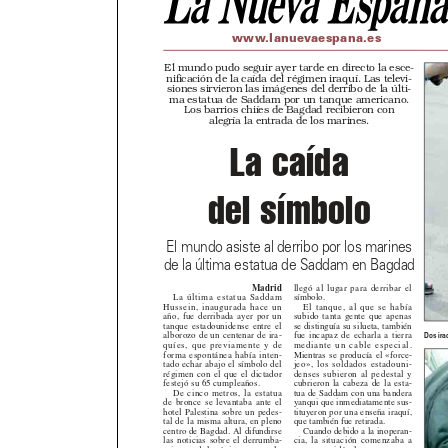
www.lanuevaespana.es
El mundo pudo seguir ayer tarde en directo la esce-
nificación de la caída del régimen iraquí. Las televi-
siones sirvieron las imágenes del derribo de la últi-
ma estatua de Saddam por un tanque americano.
Los barrios chiíes de Bagdad recibieron con
alegría la entrada de los marines.
La caída
del símbolo
El mundo asiste al derribo por los marines
de la última estatua de Saddam en Bagdad
Madrid
llegó al lugar para derribar el
símbolo.
La última estatua Saddam
Hussein, inaugurada hace un
El tanque, al que se había
año, fue derribada ayer por un
subido tanta gente que apenas
se distinguía su silueta, también
tanque estadounidense entre el
alborozo de un centenar de ira-
fue incapaz de echarla a tierra
Dos ira
quíes, que previamente y de
mediante un cable especial.
Mientras se producía el «force-
forma espontánea había inten-
tado echar abajo el símbolo del
jeo», los soldados estadouni-
régimen con el que el dictador
denses subieron al pedestal y
cubrieron la cabeza de la esta-
festejó su 65 cumpleaños.
De cinco metros, la estatua
tua de Saddam con una bandera
de bronce se levantaba ante el
yanqui que inmediatamente sus-
tituyeron por una enseña iraquí,
hotel Palestina sobre un pedes-
tal de la misma altura, en pleno
que también fue retirada.
centro de Bagdad. Al difundirse
Cuando debido a la inoperan-
las noticias sobre el derrumba-
cia, la situación comenzaba a