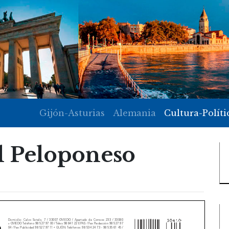
Gijón-Asturias
Alemania
Cultura-Políti
El Peloponeso
Domicilio: Calvo Sotelo, 7 / 33007 OVIEDO / Apartado de Correos 233 / 33080
OVIEDO Teléfono 98 527 97 00 / Télex 98 841 22 EPAS / Fax Redacción 98 527 97
O
04 / Fax Publicidad 98 527 97 11
GIJÓN: Teléfonos: 98 534 24 73 - 98 535 61 45 /
O