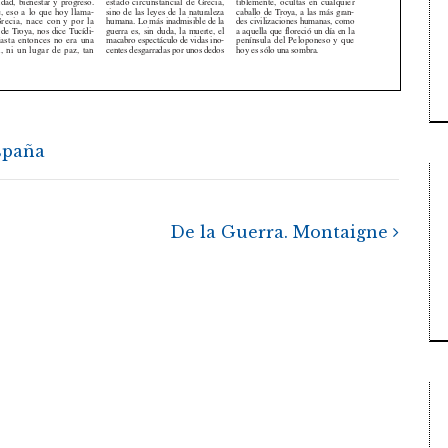
idad, bienestar y progreso.
estado circunstancial de Grecia,
tiblemente, ocultas en cualquier
 eso a lo que hoy llama-
sino de las leyes de la naturaleza
caballo de Troya, a las más gran-
ecia, nace con y por la
humana. Lo más inadmisible de la
des civilizaciones humanas, como
de Troya, nos dice Tucídi-
guerra es, sin duda, la muerte, el
a aquella que floreció un día en la
asta entonces no era una
macabro espectáculo de vidas ino-
península del Peloponeso y que
 ni un lugar de paz, tan
centes desgarradas por unos dedos
hoy es sólo una sombra.
spaña
De la Guerra. Montaigne