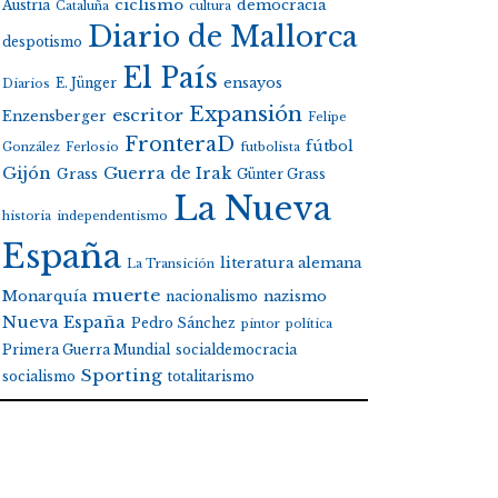
ciclismo
Austria
democracia
Cataluña
cultura
Diario de Mallorca
despotismo
El País
E. Jünger
ensayos
Diarios
Expansión
escritor
Enzensberger
Felipe
FronteraD
fútbol
González
Ferlosio
futbolista
Gijón
Guerra de Irak
Grass
Günter Grass
La Nueva
historia
independentismo
España
literatura alemana
La Transición
muerte
Monarquía
nacionalismo
nazismo
Nueva España
Pedro Sánchez
pintor
política
Primera Guerra Mundial
socialdemocracia
Sporting
socialismo
totalitarismo