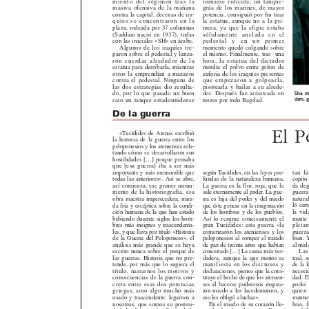
miento del régimen tras la
tornarse ridícula, un tanque-
masiva ofensiva de la mañana
grúa de los marines, de mayor
contra la capital, decenas de ira-
potencia, consiguió por fin tirar
quíes se concentraron en la
la estatua, aunque no a la pri-
plaza, rodeada por 37 columnas
mera, ya que la efigie estaba
(Saddam nació en 1937), todas
sólidamente anclada en el
con las iniciales «SH» en árabe.
pedestal y en un primer
Algunos de los iraquíes tre-
momento quedó colgando sobre
paron sobre el pedestal y lanza-
el mismo. Finalmente, tras una
ron cuerdas alrededor de la
hora, la estatua del dictador
estatua para derribarla, mientras
mordía el polvo entre gritos de
otros la emprendían a mazazos
euforia de los iraquíes presentes
contra el pedestal. Ninguna de
que empezaron a golpearla,
las dos estrategias dio resulta-
pisotearla y bailar a su alrede-
do, por lo que pasado un buen
dor. Después fue arrastrada en
Una muj
dam, g
rato un tanque estadounidense
trozos por todo Bagdad.
De la guerra
El 
«Tucídides de Atenas escribió
la historia de la guerra entre los
peloponesios y los atenienses rela-
tando cómo se desarrollaron sus
hostilidades [...] porque pensaba
que [esa guerra] iba a ser más
importante y más memorable que
según Tucídides, en las leyes pro-
tan f
todas las anteriores». Así se abre,
fundas de la naturaleza humana.
copito 
así comienza, ese primer monu-
La guerra es la flor, roja, que le
da deg
mento de la historiografía, esa
sale eternamente al poder. La gue-
guerra 
obra maestra imperecedera, mira-
rra es hija del poder y del miedo
natura
da fría y escéptica sobre la condi-
que éste genera en la imaginación
ló cert
ción humana de la que han estado
de los hombres y de los pueblos.
la vid
bebiendo durante siglos los hom-
Así lo resume concisamente el
mente l
bres más insignes y trascendenta-
gran Tucídides: esta guerra «la
pleta
les, y que lleva por título «Historia
comenzaron los atenienses y los
guerra 
de la Guerra del Peloponeso», el
peloponesios al romper el tratado
bien. 
análisis más grande que se haya
de paz de treinta años que habían
al mal 
escrito nunca sobre el porqué de
concertado [...] La causa más ver-
Las 
las guerras. Historia que no pre-
dadera, aunque la que menos se
mal, s
tende, por más que lo sugiera el
manifiesta en los discursos y
de la l
título, narrarnos los motivos y
declaraciones, pienso que la cons-
necesid
consecuencias de la guerra con-
tituye el hecho de que los atenien-
dad. El
creta entre esas dos potencias
ses al hacerse poderosos inspira-
poder t
griegas, sino algo mucho más
ron miedo a los lacedemonios, y
quien f
osado y trascendente: legarnos a
eso les obligó a luchar».
mantien
nosotros, que somos su posteri-
En el miedo de su corazón lle-
brio, 