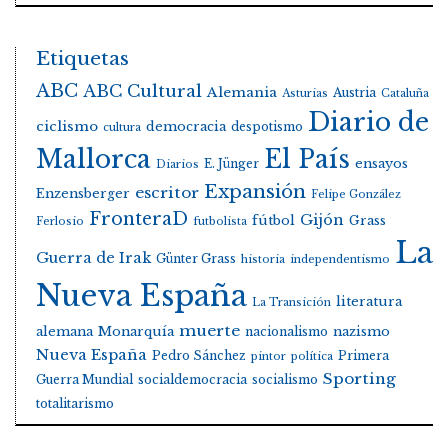
Etiquetas
ABC
ABC Cultural
Alemania
Austria
Asturias
Cataluña
Diario de
ciclismo
democracia
despotismo
cultura
Mallorca
El País
E. Jünger
ensayos
Diarios
Expansión
escritor
Enzensberger
Felipe González
FronteraD
Gijón
fútbol
Grass
Ferlosio
futbolista
La
Guerra de Irak
Günter Grass
historia
independentismo
Nueva España
literatura
La Transición
muerte
alemana
Monarquía
nacionalismo
nazismo
Nueva España
Pedro Sánchez
Primera
pintor
política
Sporting
Guerra Mundial
socialdemocracia
socialismo
totalitarismo