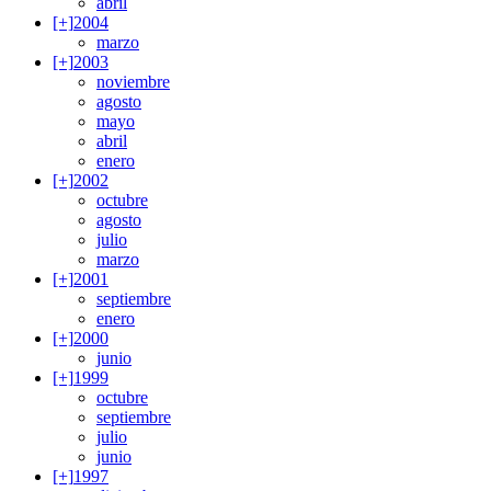
abril
[+]
2004
marzo
[+]
2003
noviembre
agosto
mayo
abril
enero
[+]
2002
octubre
agosto
julio
marzo
[+]
2001
septiembre
enero
[+]
2000
junio
[+]
1999
octubre
septiembre
julio
junio
[+]
1997