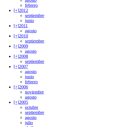
agosto
febrero
[+]
2012
septiembre
junio
[+]
2011
agosto
[+]
2010
septiembre
[+]
2009
agosto
[+]
2008
septiembre
[+]
2007
agosto
junio
febrero
[+]
2006
noviembre
agosto
[+]
2005
octubre
septiembre
agosto
julio