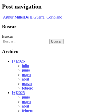
Post navigation
Arthur Miller
De la Guerra. Coriolano
Buscar
Buscar
Archivo
[+]
2026
julio
junio
mayo
abril
marzo
febrero
[+]
2025
junio
mayo
abril
febrero