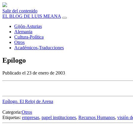
Salir del contenido
EL BLOG DE LUIS MEANA
Gijón-Asturias
Alemania
Cultura-Política
Otros
Académicos-Traducciones
Epílogo
Publicado el 23 de enero de 2003
Epílogo. El Reloj de Arena
Categoria:
Otros
Etiquetas:
empresas
,
papel instituciones
,
Recursos Humanos
,
visión 