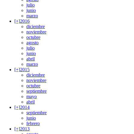
julio
junio
marzo
[+]
2016
diciembre
noviembre
octubre
agosto
julio
junio
abril
marzo
[+]
2015
diciembre
noviembre
octubre
septiembre
mayo
abril
[+]
2014
septiembre
junio
febrero
[+]
2013