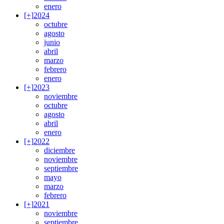
enero
[+]
2024
octubre
agosto
junio
abril
marzo
febrero
enero
[+]
2023
noviembre
octubre
agosto
abril
enero
[+]
2022
diciembre
noviembre
septiembre
mayo
marzo
febrero
[+]
2021
noviembre
septiembre