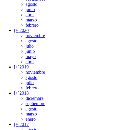
agosto
junio
abril
marzo
febrero
[+]
2020
noviembre
agosto
julio
junio
mayo
abril
[+]
2019
noviembre
agosto
julio
febrero
[+]
2018
diciembre
septiembre
agosto
marzo
enero
[+]
2017
agosto