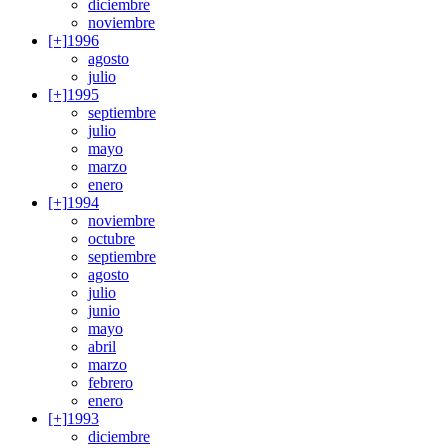
diciembre
noviembre
[+]
1996
agosto
julio
[+]
1995
septiembre
julio
mayo
marzo
enero
[+]
1994
noviembre
octubre
septiembre
agosto
julio
junio
mayo
abril
marzo
febrero
enero
[+]
1993
diciembre