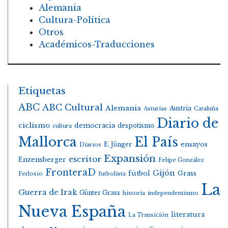
Alemania
Cultura-Política
Otros
Académicos-Traducciones
Etiquetas
ABC
ABC Cultural
Alemania
Austria
Asturias
Cataluña
Diario de
ciclismo
democracia
despotismo
cultura
Mallorca
El País
E. Jünger
ensayos
Diarios
Expansión
escritor
Enzensberger
Felipe González
FronteraD
Gijón
fútbol
Grass
Ferlosio
futbolista
La
Guerra de Irak
Günter Grass
historia
independentismo
Nueva España
literatura
La Transición