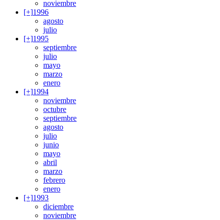
noviembre
[+]
1996
agosto
julio
[+]
1995
septiembre
julio
mayo
marzo
enero
[+]
1994
noviembre
octubre
septiembre
agosto
julio
junio
mayo
abril
marzo
febrero
enero
[+]
1993
diciembre
noviembre