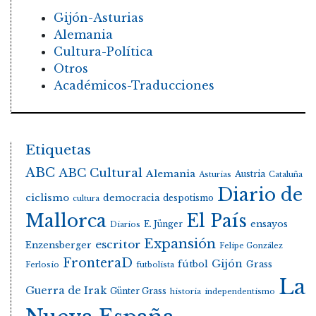
Gijón-Asturias
Alemania
Cultura-Política
Otros
Académicos-Traducciones
Etiquetas
ABC
ABC Cultural
Alemania
Austria
Asturias
Cataluña
Diario de
ciclismo
democracia
despotismo
cultura
Mallorca
El País
E. Jünger
ensayos
Diarios
Expansión
escritor
Enzensberger
Felipe González
FronteraD
Gijón
fútbol
Grass
Ferlosio
futbolista
La
Guerra de Irak
Günter Grass
historia
independentismo