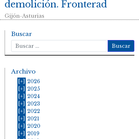
demolición. Fronterad
Gijón-Asturias
Buscar
Buscar
Archivo
[+]
2026
[+]
2025
[+]
2024
[+]
2023
[+]
2022
[+]
2021
[+]
2020
[+]
2019