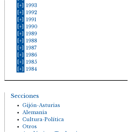
[+]
1993
[+]
1992
[+]
1991
[+]
1990
[+]
1989
[+]
1988
[+]
1987
[+]
1986
[+]
1985
[+]
1984
Secciones
Gijón-Asturias
Alemania
Cultura-Política
Otros