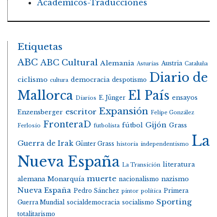
Académicos-Traducciones
Etiquetas
ABC
ABC Cultural
Alemania
Austria
Asturias
Cataluña
Diario de
ciclismo
democracia
despotismo
cultura
Mallorca
El País
E. Jünger
ensayos
Diarios
Expansión
escritor
Enzensberger
Felipe González
FronteraD
Gijón
fútbol
Grass
Ferlosio
futbolista
La
Guerra de Irak
Günter Grass
historia
independentismo
Nueva España
literatura
La Transición
muerte
alemana
Monarquía
nacionalismo
nazismo
Nueva España
Pedro Sánchez
Primera
pintor
política
Sporting
Guerra Mundial
socialdemocracia
socialismo
totalitarismo