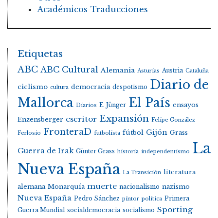
Académicos-Traducciones
Etiquetas
ABC
ABC Cultural
Alemania
Austria
Asturias
Cataluña
Diario de
ciclismo
democracia
despotismo
cultura
Mallorca
El País
E. Jünger
ensayos
Diarios
Expansión
escritor
Enzensberger
Felipe González
FronteraD
Gijón
fútbol
Grass
Ferlosio
futbolista
La
Guerra de Irak
Günter Grass
historia
independentismo
Nueva España
literatura
La Transición
muerte
alemana
Monarquía
nacionalismo
nazismo
Nueva España
Pedro Sánchez
Primera
pintor
política
Sporting
Guerra Mundial
socialdemocracia
socialismo