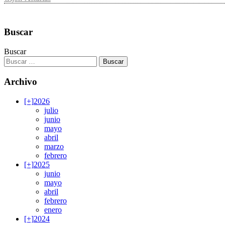
Buscar
Buscar
Archivo
[+]
2026
julio
junio
mayo
abril
marzo
febrero
[+]
2025
junio
mayo
abril
febrero
enero
[+]
2024