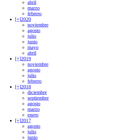
abril
marzo
febrero
[+]
2020
noviembre
agosto
julio
junio
mayo
abril
[+]
2019
noviembre
agosto
julio
febrero
[+]
2018
diciembre
septiembre
agosto
marzo
enero
[+]
2017
agosto
julio
junio