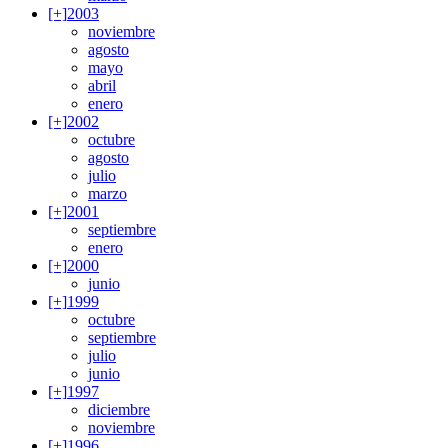
[+]
2003
noviembre
agosto
mayo
abril
enero
[+]
2002
octubre
agosto
julio
marzo
[+]
2001
septiembre
enero
[+]
2000
junio
[+]
1999
octubre
septiembre
julio
junio
[+]
1997
diciembre
noviembre
[+]
1996