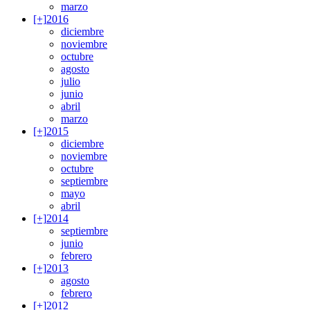
marzo
[+]
2016
diciembre
noviembre
octubre
agosto
julio
junio
abril
marzo
[+]
2015
diciembre
noviembre
octubre
septiembre
mayo
abril
[+]
2014
septiembre
junio
febrero
[+]
2013
agosto
febrero
[+]
2012