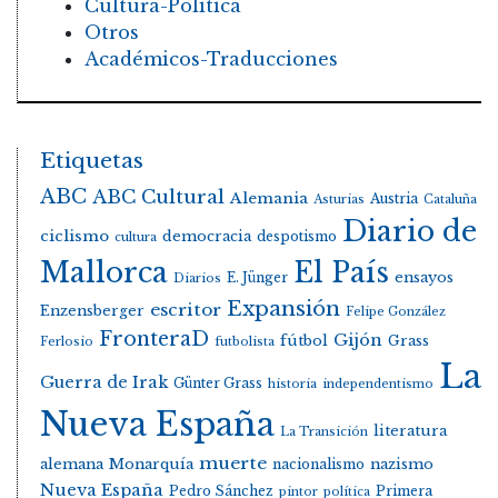
Cultura-Política
Otros
Académicos-Traducciones
Etiquetas
ABC
ABC Cultural
Alemania
Austria
Asturias
Cataluña
Diario de
ciclismo
democracia
despotismo
cultura
Mallorca
El País
E. Jünger
ensayos
Diarios
Expansión
escritor
Enzensberger
Felipe González
FronteraD
Gijón
fútbol
Grass
Ferlosio
futbolista
La
Guerra de Irak
Günter Grass
historia
independentismo
Nueva España
literatura
La Transición
muerte
alemana
Monarquía
nacionalismo
nazismo
Nueva España
Pedro Sánchez
Primera
pintor
política