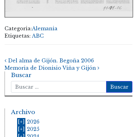
Categoria:
Alemania
Etiquetas:
ABC
Post navigation
Del alma de Gijón. Begoña 2006
Memoria de Dionisio Viña y Gijón
Buscar
Buscar
Archivo
[+]
2026
[+]
2025
[+]
2024