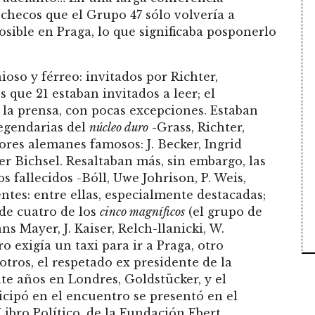
s checos que el Grupo 47 sólo volvería a
sible en Praga, lo que significaba posponerlo
oso y férreo: invitados por Richter,
s que 21 estaban invitados a leer; el
la prensa, con pocas excepciones. Estaban
legendarias del
núcleo duro
-Grass, Richter,
ores alemanes famosos: J. Becker, Ingrid
er Bichsel. Resaltaban más, sin embargo, las
s fallecidos -Bóll, Uwe Johrison, P. Weis,
entes: entre ellas, especialmente destacadas;
 de cuatro de los
cinco magníficos
(el grupo de
ns Mayer, J. Kaiser, Relch-llanicki, W.
ro exigía un taxi para ir a Praga, otro
tros, el respetado ex presidente de la
te años en Londres, Goldstücker, y el
cipó en el encuentro se presentó en el
Libro Político, de la Fundación Ebert.