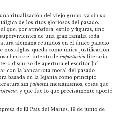
na ritualización del viejo grupo, ya sin su
lgica de los ritos gloriosos del pasado.
l que, por atmósfera, estilo y figuras, uno
s supervivientes de una gran familia toda
ratura alemana reunidos en el único palacio
e nostalglas, queda como única Justificación
os checos: el intento de
importación
literaria
ero discurso de apertura el escritor Jirl
bar con la bancarrota moral del pasado
tura basada en la Iejania como principio
teratura sin
pathos
ni mesianismos, cosas que
sistencia,
y que fue lo que precisamente aportó
mpresa de El País del Martes, 19 de junio de