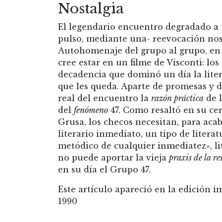
Nostalgia
El legendario encuentro degradado a u
pulso, mediante una- reevocación nostá
Autohomenaje del grupo al grupo, en e
cree estar en un filme de Visconti: lo
decadencia que dominó un día la lite
que les queda. Aparte de promesas y d
real del encuentro la
razón práctica
de l
del
fenómeno
47. Como resaltó en su cert
Grusa, los checos necesitan, para aca
literario inmediato, un tipo de litera
metódico de cualquier inmediatez», li
no puede aportar la vieja
praxis de la re
en su día el Grupo 47.
Este artículo apareció en la edición i
1990