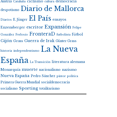
ciclismo
Austria
democracia
Cataluña
cultura
Diario de Mallorca
despotismo
El País
E. Jünger
ensayos
Diarios
Expansión
escritor
Enzensberger
Felipe
FronteraD
fútbol
González
Ferlosio
futbolista
Gijón
Guerra de Irak
Grass
Günter Grass
La Nueva
historia
independentismo
España
literatura alemana
La Transición
muerte
Monarquía
nacionalismo
nazismo
Nueva España
Pedro Sánchez
pintor
política
Primera Guerra Mundial
socialdemocracia
Sporting
socialismo
totalitarismo