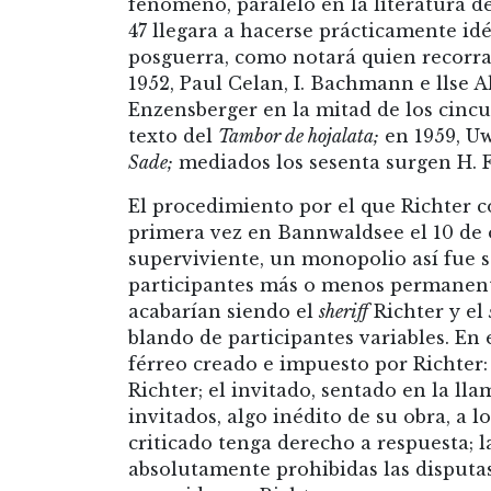
fenómeno, paralelo en la literatura de
47 llegara a hacerse prácticamente idé
posguerra, como notará quien recorra l
1952, Paul Celan, I. Bachmann e llse A
Enzensberger en la mitad de los cincue
texto del
Tambor de hojalata;
en 1959, Uw
Sade;
mediados los sesenta surgen H. Fi
El procedimiento por el que Richter c
primera vez en Bannwaldsee el 10 de o
superviviente, un monopolio así fue s
participantes más o menos permanente
acabarían siendo el
sheriff
Richter y el
blando de participantes variables. En
férreo creado e impuesto por Richter: 
Richter; el invitado, sentado en la ll
invitados, algo inédito de su obra, a 
criticado tenga derecho a respuesta; la
absolutamente prohibidas las disputas