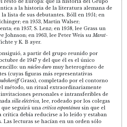
l resto de Europa: que la historia del Grupo
ntica a la historia de la literatura alemana de
a lista de sus debutantes. Bóll en 1951; en
lchinger; en 1953, Martin Walser;
nta; en 1957, S. Lenz; en 1958, lee Grass un
e Johnson; en 1963, lee Peter Weis su
Marat-
chte y K. B ayer.
onsiguió, a partir del grupo reunido por
ctubre de 1947 y del que él es el único
encillo: un
núcleo duro
muy heterogéneo de
s (cuyas figuras más representativas
subsheriff
Grass), completado por el contorno
 el método, un ritual extraordinariamente
invitaciones personales e intransferibles de
amada
silla eléctrica,
lee, rodeado por los colegas
lo que seguirá una
crítica espontánea
sin que el
 crítica debía reducirse a lo leído y estaban
. Las lecturas se hacían en un orden sólo