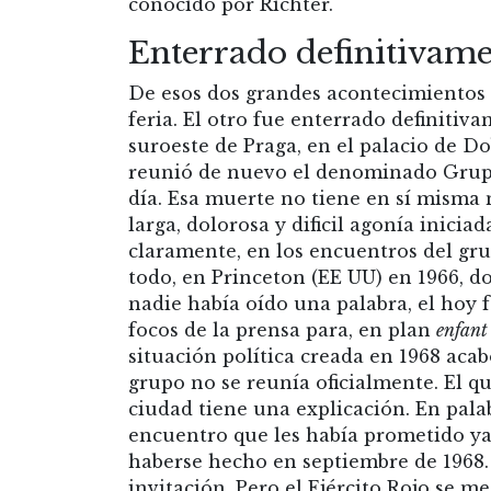
conocido por Richter.
Enterrado definitivam
De esos dos grandes acontecimientos s
feria. El otro fue enterrado definitiv
suroeste de Praga, en el palacio de Do
reunió de nuevo el denominado Grupo 4
día. Esa muerte no tiene en sí misma 
larga, dolorosa y dificil agonía inicia
claramente, en los encuentros del gru
todo, en Princeton (EE UU) en 1966, 
nadie había oído una palabra, el hoy 
focos de la prensa para, en plan
enfant 
situación política creada en 1968 aca
grupo no se reunía oficialmente. El q
ciudad tiene una explicación. En pala
encuentro que les había prometido ya 
haberse hecho en septiembre de 1968. 
invitación. Pero el Ejército Rojo se 