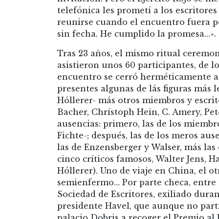
telefónica les prometí a los escritore
reunirse cuando el encuentro fuera po
sin fecha. He cumplido la promesa…».
Tras 23 años, el mismo ritual ceremoni
asistieron unos 60 participantes, de lo
encuentro se cerró herméticamente a 
presentes algunas de lás figuras más 
Hóllerer- más otros miembros y escrit
Bacher, Chrístoph Hein, C. Amery, Pet
ausencias: primero, las de los miembro
Fichte-; después, las de los meros aus
las de Enzensberger y Walser, más las
cinco críticos famosos, Walter Jens, Ha
Hóllerer). Uno de viaje en China, el ot
semienfermo… Por parte checa, entre o
Sociedad de Escritores, exiliado duran
presidente Havel, que aunque no parti
palacio Dobris a recoger el Premio al 