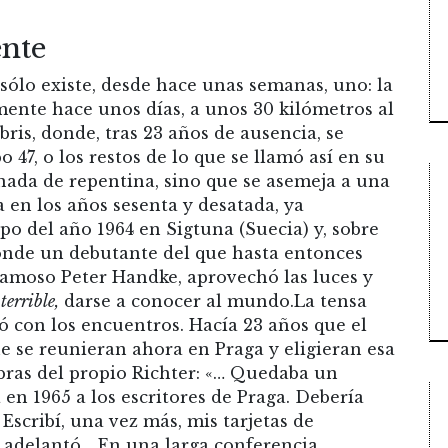
ente
ólo existe, desde hace unas semanas, uno: la
amente hace unos días, a unos 30 kilómetros al
bris, donde, tras 23 años de ausencia, se
7, o los restos de lo que se llamó así en su
nada de repentina, sino que se asemeja a una
da en los años sesenta y desatada, ya
po del año 1964 en Sigtuna (Suecia) y, sobre
donde un debutante del que hasta entonces
famoso Peter Handke, aprovechó las luces y
terrible,
darse a conocer al mundo.La tensa
bó con los encuentros. Hacía 23 años que el
ue se reunieran ahora en Praga y eligieran esa
bras del propio Richter: «… Quedaba un
en 1965 a los escritores de Praga. Debería
Escribí, una vez más, mis tarjetas de
me adelantó… En una larga conferencia