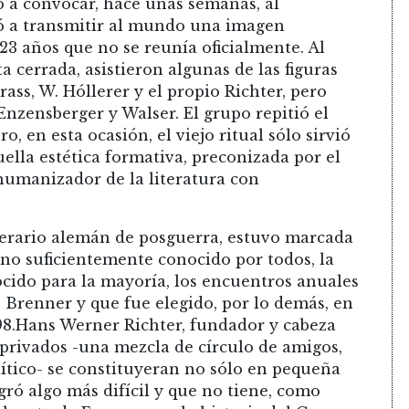
ó a convocar, hace unas semanas, al
 a transmitir al mundo una imagen
3 años que no se reunía oficialmente. Al
 cerrada, asistieron algunas de las figuras
ass, W. Hóllerer y el propio Richter, pero
Enzensberger y Walser. El grupo repitió el
ro, en esta ocasión, el viejo ritual sólo sirvió
ella estética formativa, preconizada por el
humanizador de la literatura con
literario alemán de posguerra, estuvo marcada
no suficientemente conocido por todos, la
ocido para la mayoría, los encuentros anuales
 Brenner y que fue elegido, por lo demás, en
98.Hans Werner Richter, fundador y cabeza
privados -una mezcla de círculo de amigos,
lítico- se constituyeran no sólo en pequeña
gró algo más difícil y que no tiene, como