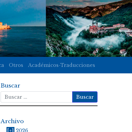
ca
Otros
Académicos-Traducciones
Buscar
Buscar
Archivo
[+]
2026