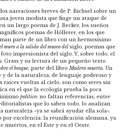
dos narraciones breves de P. Bichsel sobre un
una joven modista que finge un ataque de
 en un largo poema de J. Becker, los sueños
agníficos poemas de Hóllerer, en los que
orman parte de un libro con un hermosísimo
el muro a la salida del museo del
siglo, poemas que
to impresionista del siglo. Y, sobre todo, el
: Grass y su lectura de un pequeño texto
bre el bosque,
parte del libro
Madera muerta.
Un
e y de la naturaleza, de lenguaje poderoso y
as raíces vueltas al cielo, son como seres sin
ica en el que la ecología prueba la poca
asimismo
político:
no faltan referencias, entre
y editorialistas que lo saben todo, lo analizan
 naturaleza «ya se sabrá ayudar ella sola».
 por excelencia: la reunificación alemana, ya
e muertos, en el Este y en el Oeste.