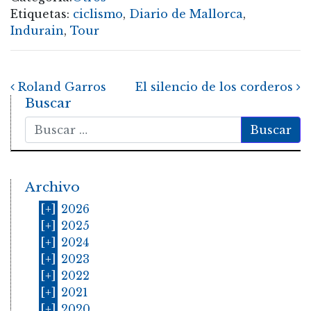
Etiquetas:
ciclismo
,
Diario de Mallorca
,
Indurain
,
Tour
Post navigation
Roland Garros
El silencio de los corderos
Buscar
Buscar
Archivo
[+]
2026
[+]
2025
[+]
2024
[+]
2023
[+]
2022
[+]
2021
[+]
2020