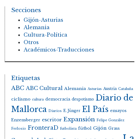
Secciones
Gijón-Asturias
Alemania
Cultura-Política
Otros
Académicos-Traducciones
Etiquetas
ABC
ABC Cultural
Alemania
Austria
Asturias
Cataluña
Diario de
ciclismo
democracia
despotismo
cultura
Mallorca
El País
E. Jünger
ensayos
Diarios
Expansión
escritor
Enzensberger
Felipe González
FronteraD
Gijón
fútbol
Grass
Ferlosio
futbolista
La