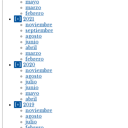
mayo
marzo
febrero
[+]
2021
noviembre
septiembre
agosto
junio
abril
marzo
febrero
[+]
2020
noviembre
agosto
julio
junio
mayo
abril
[+]
2019
noviembre
agosto
julio
febrero