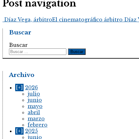
Post navigation
Díaz Vega, árbitro
El cinematográfico árbitro Díaz
Buscar
Buscar
Archivo
[+]
2026
julio
junio
mayo
abril
marzo
febrero
[+]
2025
junio