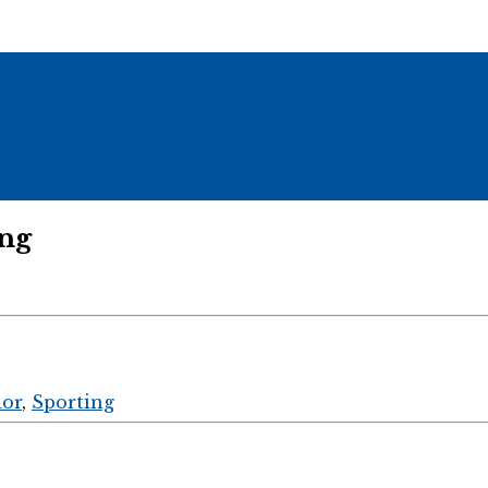
ing
dor
,
Sporting