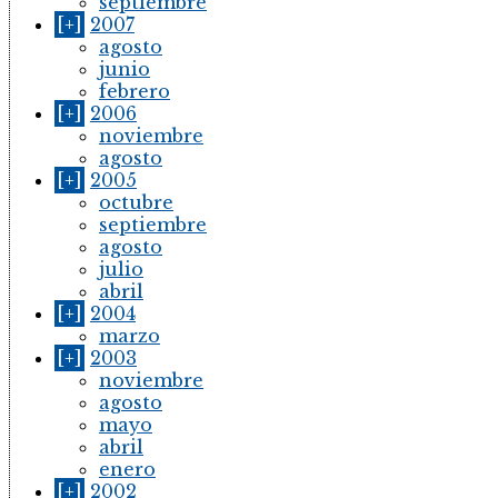
septiembre
[+]
2007
agosto
junio
febrero
[+]
2006
noviembre
agosto
[+]
2005
octubre
septiembre
agosto
julio
abril
[+]
2004
marzo
[+]
2003
noviembre
agosto
mayo
abril
enero
[+]
2002