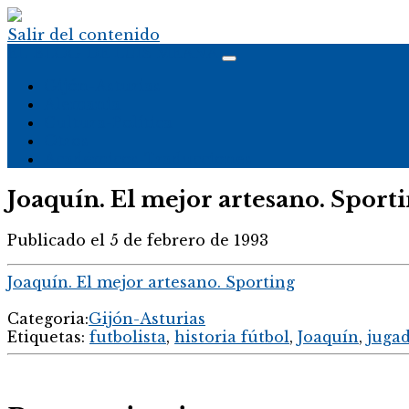
Salir del contenido
EL BLOG DE LUIS MEANA
Gijón-Asturias
Alemania
Cultura-Política
Otros
Académicos-Traducciones
Joaquín. El mejor artesano. Sport
Publicado el 5 de febrero de 1993
Joaquín. El mejor artesano. Sporting
Categoria:
Gijón-Asturias
Etiquetas:
futbolista
,
historia fútbol
,
Joaquín
,
juga