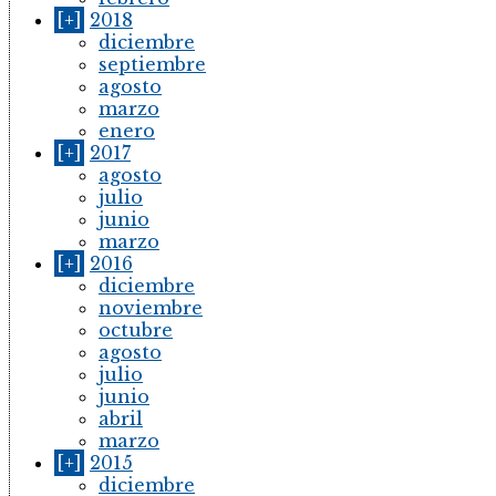
[+]
2018
diciembre
septiembre
agosto
marzo
enero
[+]
2017
agosto
julio
junio
marzo
[+]
2016
diciembre
noviembre
octubre
agosto
julio
junio
abril
marzo
[+]
2015
diciembre