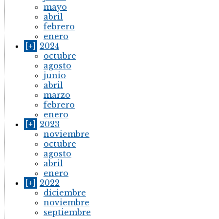
mayo
abril
febrero
enero
[+]
2024
octubre
agosto
junio
abril
marzo
febrero
enero
[+]
2023
noviembre
octubre
agosto
abril
enero
[+]
2022
diciembre
noviembre
septiembre