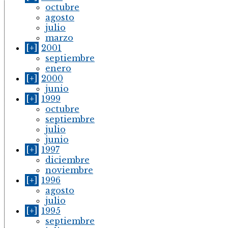
octubre
agosto
julio
marzo
[+]
2001
septiembre
enero
[+]
2000
junio
[+]
1999
octubre
septiembre
julio
junio
[+]
1997
diciembre
noviembre
[+]
1996
agosto
julio
[+]
1995
septiembre