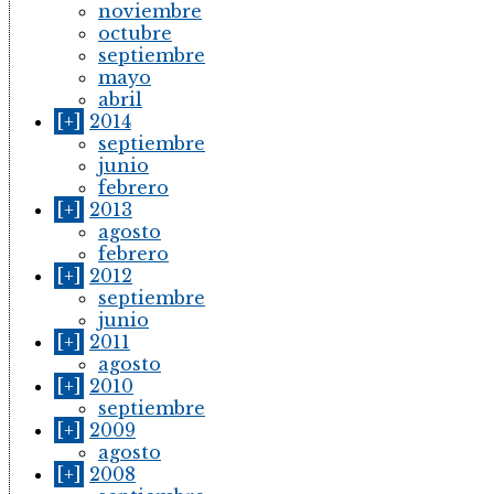
noviembre
octubre
septiembre
mayo
abril
[+]
2014
septiembre
junio
febrero
[+]
2013
agosto
febrero
[+]
2012
septiembre
junio
[+]
2011
agosto
[+]
2010
septiembre
[+]
2009
agosto
[+]
2008