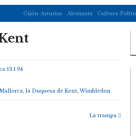
Gijón-Asturias
Alemania
Cultura-Políti
Kent
a 13.1.94
 Mallorca
,
la Duquesa de Kent
,
Wimbledon
La trampa