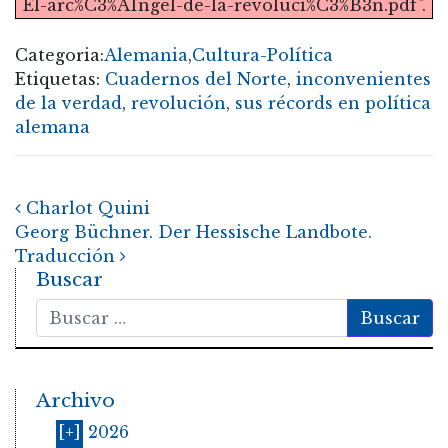
El-arc%C3%A1ngel-de-la-revoluci%C3%B3n.pdf".
Categoria:
Alemania
,
Cultura-Política
Etiquetas:
Cuadernos del Norte
,
inconvenientes
de la verdad
,
revolución
,
sus récords en política
alemana
Post navigation
Charlot Quini
Georg Büchner. Der Hessische Landbote.
Traducción
Buscar
Buscar
Archivo
[+]
2026