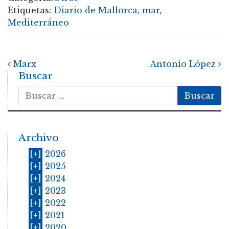
Etiquetas:
Diario de Mallorca
,
mar
,
Mediterráneo
Post navigation
Marx
Antonio López
Buscar
Buscar
Archivo
[+]
2026
[+]
2025
[+]
2024
[+]
2023
[+]
2022
[+]
2021
[+]
2020