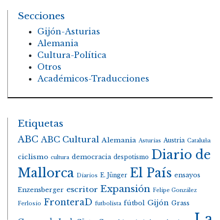
Secciones
Gijón-Asturias
Alemania
Cultura-Política
Otros
Académicos-Traducciones
Etiquetas
ABC
ABC Cultural
Alemania
Austria
Asturias
Cataluña
Diario de
ciclismo
democracia
despotismo
cultura
Mallorca
El País
E. Jünger
ensayos
Diarios
Expansión
escritor
Enzensberger
Felipe González
FronteraD
Gijón
fútbol
Grass
Ferlosio
futbolista
La