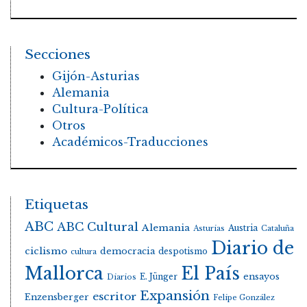
Secciones
Gijón-Asturias
Alemania
Cultura-Política
Otros
Académicos-Traducciones
Etiquetas
ABC
ABC Cultural
Alemania
Austria
Asturias
Cataluña
Diario de
ciclismo
democracia
despotismo
cultura
Mallorca
El País
E. Jünger
ensayos
Diarios
Expansión
escritor
Enzensberger
Felipe González