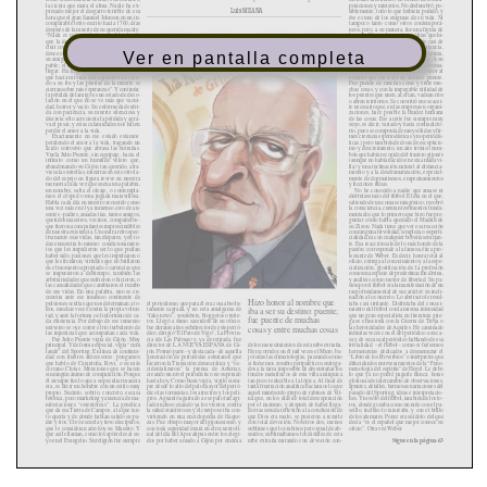
la cicuta que mata el alma. Nadie ha ex-
posiciones y misterios. No deslumbró, po-
Luis MEANA
presado mejor el desgarro terrible de esa
siblemente, todo lo que hubiera podido, y
hora que el gran Samuel Johnson en un in-
ése es uno de los enigmas de su vida. Ni
comparable texto escrito hacia 1760, días
tampoco tanto como otros contemporá-
después de la muerte de su querida madre:
neos, pero, a su manera, fue una figura de
“Nada es más evidente que el hecho de
leyenda. No por las gestas insólitas que hi-
que la decadencia de la vejez debe con-
ciera, sino porque fue un personaje casi de
cluir con la muerte...; no hay nadie que no
novela. Tuvo siempre gran importancia,
Ver en pantalla completa
desee otro año de vida para su pariente o
basada en el valor de su presencia: distinta,
su amigo, sólo que al final la falacia es pal-
diferencial, inequívocamente propia. A su
pable; el último año, el último día, ha de
modo, fue único. Si, como creían los roma-
llegar. Ha llegado y ha pasado. Esa vida
nos, “nomen est omen”, él hizo honor al
que hacía mi vida más agradable ha toca-
nombre que iba a ser su destino: puente.
do a su fin y las puertas de la muerte se
Fue puente de muchas cosas y entre mu-
cierran sobre mis esperanzas”. Y continúa:
chas cosas, y con la impagable utilidad de
la pérdida del amigo es un estado de deso-
los puentes que unen, acercan, vadean ríos
lación en el que no se ve más que vacui-
o abren territorios. Se convirtió en ese acei-
dad, horror y vacío. Su enfermedad sufri-
te necesario que, en las empresas u organi-
da con paciencia, su muerte silenciosa y
zaciones, hace posible la fluidez humana
discreta sólo acrecienta la pérdida y agra-
de las cosas. Ese aceite fue siempre muy
va el pesar, y estas calamidades nos hacen
suyo, es decir, variado y hasta contradicto-
perder el amor a la vida.
rio, pues se componía de muy sólidas y fir-
Exactamente en ese estado estamos:
mes creencias (periodísticas y no periodís-
perdiendo el amor a la vida, tragando un
ticas), pero también de dosis de escepticis-
ácido corrosivo que abrasa las entrañas.
mo y descreimiento, un aire irónico zum-
Vuela Julio Puente, sin equipaje, hacia el
bón que había recogido del trastero gijonés
infinito como un humilde velero que,
(aunque no había nacido en esta amada vi-
abandonando su Gijón tan querido, atra-
lla) y una inclinación natural al distancia-
viesa las estrellas, mientras en este otro la-
miento y a la desdramatización, especial-
do del espejo su figura revive en nuestra
mente de dogmatismos, empecinamientos
memoria cada vez que suena una palabra,
y ficciones ilusas.
un nombre, salta el oleaje, o contempla-
No he conocido a nadie que amase ni
mos el césped o una jugada maravillosa.
disfrutase más del fútbol. El día en el que,
Habla cada día en nuestro recuerdo como
saliendo de un coma semiagónico, recobró
una voz más en el ya inmenso coro de au-
la consciencia, cuentan testimonios funda-
sentes –padres, amadas tías, tantos amigos,
mentados que lo primero que hizo fue pre-
queridos maestros, vecinos, compañeros–
guntar cómo había quedado el Madrid de
que fueron acompañantes imprescindibles
su Zizou. Nada tiene que ver esa reacción
de nuestra existencia. Uno mira retrospec-
con ninguna frivolidad, simpleza o superfi-
tivamente esas vidas, tan dispares, y en to-
cialidad, ni con cualquier bobería semejan-
das encuentra lo mismo: condicionamien-
te. Esa reacción sale de lo más hondo de la
tos que les impidieron ser lo que podían
pasión: corresponde a la famosa ética pro-
haber sido, pasiones que les impulsaron o
testante de Weber. Es decir, honra total al
oficio, entrega al conocimiento y a la espe-
que les frenaron, virtudes que no brillaron
cialización, glorificación de la profesión
en el momento apropiado o carencias que
como una especie de predestinación divina,
se impusieron a destiempo, también las
y análisis como motor de libertad. Su pa-
arbitrariedades que sufrieron o hicieron, o
las casualidades que cambiaron el rumbo
sión por el fútbol era la manifestación de un
de sus vidas. En una palabra, uno se en-
rasgo fundamental de su carácter: su incli-
cuentra ante ese inmenso continente de
nación a lo concreto. Lo abstracto le resul-
Hizo honor al nombre que
taba casi irritante. Disfrutaba del conoci-
pulsiones ocultas que nos determinan a to-
el periodismo, que para él era cosa absolu-
miento del fútbol con la misma intensidad
dos, muchas veces contra la propia volun-
tamente sagrada, y no esta amalgama de
iba a ser su destino: puente;
que un gran especialista en literatura grie-
tad, y ante la fortuna o el infortunio de ca-
“fake news”, youtubers, bloggeros o tuite-
fue puente de muchas
da existencia. Por debajo de ese inmenso
ros. Llegó a sumo sacerdote de su oficio:
ga se emociona con la Guerra de Troya o
universo se oye correr el río turbulento de
fue durante años subdirector de este perió-
las heroicidades de Aquiles. He caminado
cosas y entre muchas cosas
infinitas veces con él del periódico a su ca-
las injusticias que acompañan cada vida.
dico, dirigió “El Faro de Vigo”, La Provin-
sa y de su casa al periódico hablando de esa
Fue Julio Puente vigía de Gijón. Muy
cia (de Las Palmas) y, ya de retirada, fue
trivialidad –el fútbol– como si fuésemos
principal. Y de forma especial, vigía “cum
director de LA NUEVA ESPAÑA de Gi-
de los merecimientos de esta urbe extraña.
laude” del Sporting. En línea de continui-
jón. Formó parte –y destacada– de aquella
He recorrido con él mil veces el Muro, ba-
hermeneutas dedicados a desmenuzar el
dad con ilustres antecesores: pongamos
generación de periodistas asturianos que
“Libro de los Proverbios” o intérpretes que
jo todas las climatologías, paseando como
que hablo de Carantoña, Rovi, o su más
dilucidan los enrevesamientos de la “Feno-
hicieron la Transición democrática y “oc-
si fuésemos zombis peripatéticos entrega-
cercano Clotas. Menciones que se hacen
menología del espíritu” de Hegel. Le debo
cidentalizaron” la prensa de Asturias,
dos a la tarea imposible de desentrañar los
lo que ya no podré pagarle nunca: horas
sin ningún ánimo de comparación. Porque
creando un nivel periodístico no superado
fondos metafísicos de esta villa anárquica
gloriosas de intercambio de observaciones,
él siempre fue lo que a su peculiar manera
hasta hoy. Como buen vigía, vigiló siem-
tan poco reducible a la lógica. Al final de
apuntes, detalles, hermosas narraciones del
era, es decir un hombre con un estilo muy
pre desde lo alto del palo mayor del perió-
tanta frustración analítica hacíamos lo que
propio. Sucinto, sobrio, concreto, escasa
dico las tormentas, los arrecifes y los peli-
aquel minúsculo grupo de rabinos de Vil-
pasado del Sporting, ideas e interpretacio-
retórica, poco marketing y ausencia de ma-
nes. Y no sólo del fútbol, también de los to-
gros. Aguantó agarrado a ese palo tan agi-
na que, en los días de total desesperación
ros, donde gozaba como un niño con el pa-
nifestaciones “ostentóreas”. La genética
tado incluso cuando ya los vientos contra
por el nazismo, y después de haber llega-
seíllo, incluso lo tarareaba, y con el brillo
que da esa Tierra de Campos, a la que tan-
la salud eran feroces y el cuerpo se iba con-
do tras sesuda reflexión a la conclusión de
de los alamares. Ponce era su ídolo: del que
to quería y de donde habían salido su pa-
virtiendo en una enciclopedia de flaque-
que Dios era malo, se pusieron a rezarle
dre y tíos. Creó escuela y tuvo discípulos,
zas. Fue obispo mayor del gijonesismo, y
con total devoción. Nosotros dos, menos
decía “es el español que mejor conoce su
que le consideran aún hoy su Maestro. Y
con toda seguridad estará en el recuento fi-
oficio”. Otra vez Weber.
sublimes que los rabinos pero igual de ab-
que así le llaman, como los apóstoles al su-
nal del día del Apocalipsis entre los elegi-
surdos, sublimábamos los dislates de esta
Sigue en la página 63
yo en el Evangelio. Su religión fue siempre
dos por haber amado a Gijón por encima
urbe extraña mirando con devoción con-