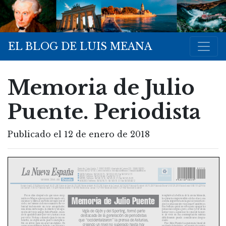
EL BLOG DE LUIS MEANA
Memoria de Julio
Puente. Periodista
Publicado el 12 de enero de 2018
80112
Domicilio: Calvo Sotelo, 7. 33007 OVIEDO. Apartado de Correos 233. 33080 OVIEDO
Teléfono 98 527 97 00. Correo electrónico: lne.redaccion@epi.es / lnepublicidad@epi.es
■
GIJÓN: Teléfonos: 98 534 24 73 - 98 535 61 45 / Fax 98 534 52 73
■
RECÍCLAME
AVILÉS: Teléfonos: 98 552 06 88. / Fax 98 552 13 12
■
MIERES: Teléfonos: 98 546 14 16 - 98 545 24 21 / Fax 98 545 26 09
www.lne.es
Oviedo
8 435102 100075
■
LANGREO: Teléfonos: 98 56736 75 - 98 569 76 57 / Fax 98 569 88 12
Depósito Legal O-2-1958 (Edición General), AS-751-2001 (Edición de Gijón), AS-752-2001 (Edición de Avilés), AS-753-2001 (Edició
n de las Cuencas), AS-754-2001 (Edición del Occidente), AS-755-2001 (Edición del Oriente), AS-01235-2016 (Edición Oviedo), ISSN
1131-8279 (Edi-
ción General), 1136-1557 (Edición de Gijón), 1131-8244 (Edición de Avilés), 1136-4955 (Edición de las Cuencas), 1577-4910 (Edic
ión del Oriente), 1577-4902 (Edición del Occidente)
Pocos días después de que unos enig-
templativa la belleza de la arena húmeda,
Memoria de Julio Puente
máticos Magos apareciesen llevando oro,
las piruetas imprevisibles de las olas y esa
incienso y mirra a un Niño enviado por el
concha imperfecta en la que se recuesta to-
cielo, ese mismo cielo nos mandó con vo-
dos los días nuestro viejo mar Cantábrico.
luntad inclemente un rayo aniquilador,
Esa belleza quizá no sirva para apagar las
una densa nube negra, la muerte y desapa-
penas más negras, pero, como yo le decía
Vigía de Gijón y del Sporting, formó parte
rición del viejo amigo Julio Puente, cuan-
tantas veces, a quien se le concede la suer-
do le quedaba tanto por ver y tantas cosas
te de vivir en esa contemplación mística
destacada de la generación de periodistas
por vivir. No hay consuelo para lo incon-
difícilmente puede considerarse desgra-
que “occidentalizaron” la prensa de Asturias,
solable, ni explicación para lo inexplica-
ciado.
ble, ni alivio para un azar tan dañino. Es
Fue Julio Puente la apariencia lineal de
creando un nivel no superado hasta hoy
como si uno hubiera bebido, con Sócrates,
un fondo laberíntico, no exento de contra-