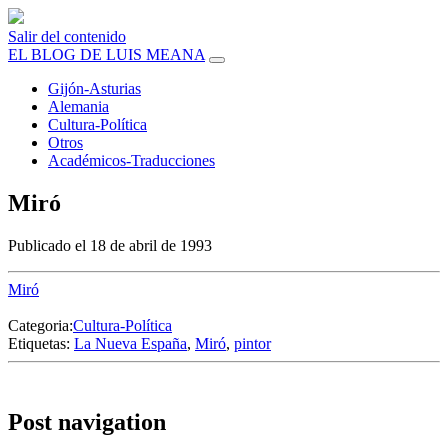
Salir del contenido
EL BLOG DE LUIS MEANA
Gijón-Asturias
Alemania
Cultura-Política
Otros
Académicos-Traducciones
Miró
Publicado el 18 de abril de 1993
Miró
Categoria:
Cultura-Política
Etiquetas:
La Nueva España
,
Miró
,
pintor
Post navigation