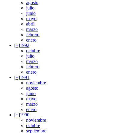
agosto
julio
junio
mayo
abril
marzo
febrero
enero
[+]
1992
octubre
julio
marzo
febrero
enero
[+]
1991
noviembre
agosto
junio
mayo
marzo
enero
[+]
1990
noviembre
octubre
septiembre