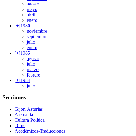
agosto
mayo
abril
enero
[+]
1986
noviembre
septiembre
julio
enero
[+]
1985
agosto
julio
marzo
febrero
[+]
1984
julio
Secciones
Gijón-Asturias
Alemania
Cultura-Política
Otros
Académicos-Traducciones