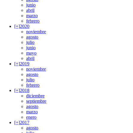
junio
abril
marzo
febrero
[+]
2020
noviembre
agosto
julio
junio
mayo
abril
[+]
2019
noviembre
agosto
julio
febrero
[+]
2018
diciembre
septiembre
agosto
marzo
enero
[+]
2017
agosto