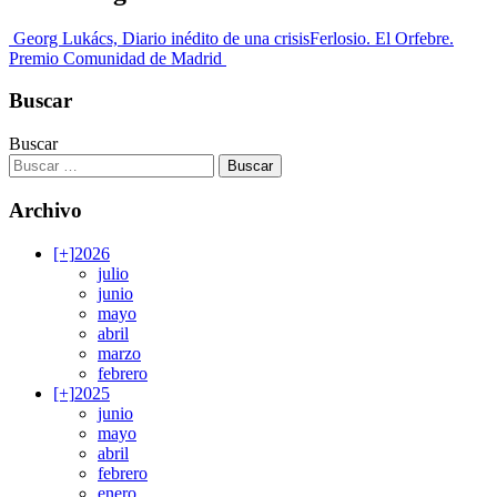
Georg Lukács, Diario inédito de una crisis
Ferlosio. El Orfebre.
Premio Comunidad de Madrid
Buscar
Buscar
Archivo
[+]
2026
julio
junio
mayo
abril
marzo
febrero
[+]
2025
junio
mayo
abril
febrero
enero