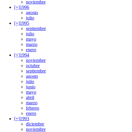
noviembre
[+]
1996
agosto
julio
[+]
1995
septiembre
julio
mayo
marzo
enero
[+]
1994
noviembre
octubre
septiembre
agosto
julio
junio
mayo
abril
marzo
febrero
enero
[+]
1993
diciembre
noviembre