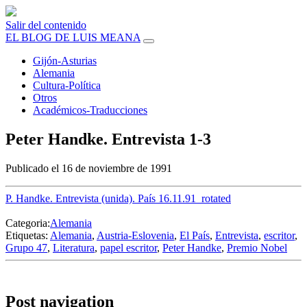
Salir del contenido
EL BLOG DE LUIS MEANA
Gijón-Asturias
Alemania
Cultura-Política
Otros
Académicos-Traducciones
Peter Handke. Entrevista 1-3
Publicado el 16 de noviembre de 1991
P. Handke. Entrevista (unida). País 16.11.91_rotated
Categoria:
Alemania
Etiquetas:
Alemania
,
Austria-Eslovenia
,
El País
,
Entrevista
,
escritor
,
Grupo 47
,
Literatura
,
papel escritor
,
Peter Handke
,
Premio Nobel
Post navigation