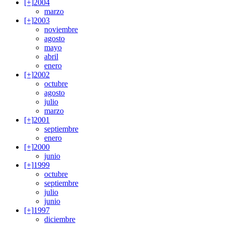
[+]
2004
marzo
[+]
2003
noviembre
agosto
mayo
abril
enero
[+]
2002
octubre
agosto
julio
marzo
[+]
2001
septiembre
enero
[+]
2000
junio
[+]
1999
octubre
septiembre
julio
junio
[+]
1997
diciembre