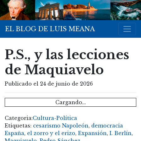
EL BLOG DE LUIS MEANA
P.S., y las lecciones
de Maquiavelo
Publicado el 24 de junio de 2026
Cargando...
Categoria:
Cultura-Política
Etiquetas:
cesarismo Napoleón
,
democracia
España
,
el zorro y el erizo
,
Expansión
,
I. Berlín
,
Maquiavelo
,
Pedro Sánchez