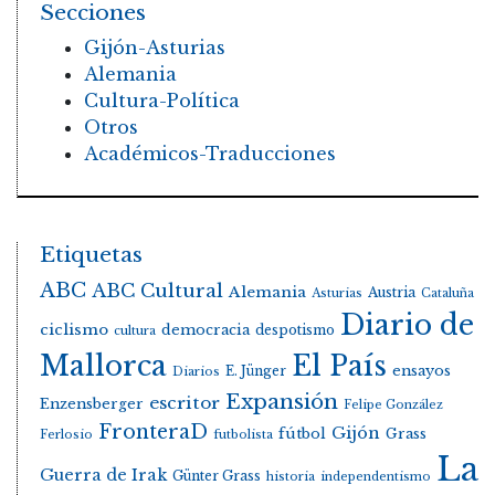
Secciones
Gijón-Asturias
Alemania
Cultura-Política
Otros
Académicos-Traducciones
Etiquetas
ABC
ABC Cultural
Alemania
Austria
Asturias
Cataluña
Diario de
ciclismo
democracia
despotismo
cultura
Mallorca
El País
E. Jünger
ensayos
Diarios
Expansión
escritor
Enzensberger
Felipe González
FronteraD
Gijón
fútbol
Grass
Ferlosio
futbolista
La
Guerra de Irak
Günter Grass
historia
independentismo