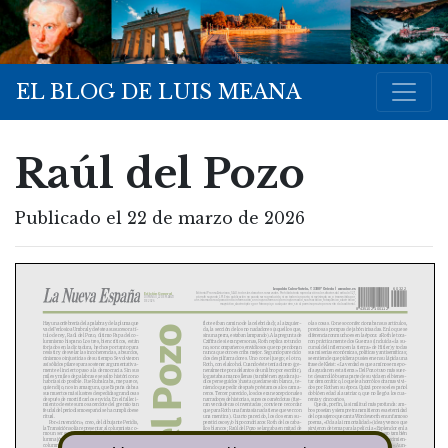
EL BLOG DE LUIS MEANA
Raúl del Pozo
Publicado el 22 de marzo de 2026
Leopoldo Calvo-Sotelo, 7. 33007 Oviedo | www.lne.es
60322
Edición General
Editorial Prensa Asturiana, S.A.U. todos los derechos reservados. Prohibida toda reproducción a los
efectos del artículo 32,1,
párrafo segundo, LPI. Esta publicación no puede ser reproducida, ni en todo ni en parte, ni registra
da en, o transmitida por,
DOMINGO, 22 DE MARZO
un sistema de recuperación de información, en ninguna forma ni por ningún medio, sea mecánico, fotoq
uímico, electrónico,
DE 2026
magnético, electroóptico, por fotocopia, o cualquier otro, sin el permiso previo por escrito de la e
ditorial.
8 435102 100112
Hay una orfebrería de la palabra y de la pluma que
flote e iban camino de la celebridad); a la izquier-
o las cosas. Con eso confeccionaban sus artículos,
Raúl del Pozo
va de Ferlosio a Umbral y de éste a su sucesor a tí-
da, la sección de los no nadadores (aquellos que,
preciosas pompas de jabón irisadas. En lo que se
tulo de rey, Raúl del Pozo, último Papa del co-
sin una perra, estaban lampando). A la pregunta de
diferenciaron mucho es en la época: a Roth le toca-
lumnismo hispano. Los tres, bien críticos, están
Cziffra de si eran personas, Roth replica rotundo:
ron prácticamente dos Guerras (incluida «la su-
forjados en la dictadura, hechos por tanto para
no, son compañeros envidiosos que no perdonan
cursal del infierno en la tierra» de Hitler) y todas
resistir y desvelar las incoherencias, absurdos,
nunca que otro escriba mejor. Segundo parecido:
sus miserias económicas, políticas y antisemíticas;
cinismos o injusticias de su tiempo. Se volvieron
dos despilfarradores. Uno con el juego; el otro,
se entiende que pidiera pusiesen en su lápida una
así sólidos pilares para sostener argumentativa-
Roth, con el alcohol. Cuando éste tenía dinero (ge-
frase de Kleist: «La verdad es que a mí no se me po-
mente el incierto paso a la democracia. Sin sus
neralmente por adelantos de un libro por escribir),
día ayudar en esta tierra». Del Pozo tuvo más suer-
miles y miles de palabras ese salto histórico no
lo gastaba a manos llenas (también en ayudar a ju-
te: desarrolló buena parte de su vida en el bienes-
habría sido posible. Fue Rubalcaba, me parece,
díos perseguidos) hasta quedarse sin blanca, te-
tar democrático, lo que le ahorró los dramas vivi-
quien dijo, no sin amargura, que España daba a
niendo que pedir después préstamos a los cama-
dos por Roth en su época. Quizá por eso el español
sus muertos más ilustres despedidas grandiosas
reros. Tercer parecido, los dos eran excepcionales
dobló en edad al austriaco, que no llegó a los cua-
después de mortificarlos en vida. En el falleci-
narradores de historias, sucesos o anécdotas (fue-
renta y cinco años.
miento de este sumo sacerdote del gremio tan
ran verdaderas o inventadas; conviene recordar
Queda, por fin, la similitud más profunda: am-
feudal del periodismo español se ha cumplido ese
que para Roth una fantasía nada tiene que ver con
bos poseían y siempre transmitieron esa eternidad
ritual.
una mentira). Cuarto parecido, los dos eran su-
de lo pasajero que canta Wordsworth en un famoso
Por «invención», creo, del dibujante Peridis,
persticiosos y/o hipocondriacos: Roth de los caba-
poema, «Oda a la inmortalidad» (idea y versos que
la Transición solía representar al columnista co-
llos blancos; Raúl del Pozo se largaba en mitad de
sirvieron de tema para la película «Esplendor en la
mo un ser espiritual subido a lo alto de una co-
una cena para tomarse la tensión en casa, y luego
hierba»). Ese poema es un canto triste pero también
lumna jónica en plan anacoreta. El calidoscópico
volvía. Quinto: los dos fueron grandes especialis-
desesperadamente esperanzado al desvanecimien-
columnista Raúl del Pozo no encaja bien en esa
tas en tugurios, los recorrieron todos y a fondo (sin
to / desaparición del esplendor de las cosas: «Aun-