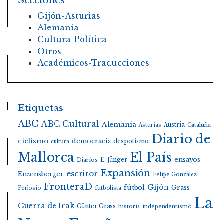
Secciones
Gijón-Asturias
Alemania
Cultura-Política
Otros
Académicos-Traducciones
Etiquetas
ABC
ABC Cultural
Alemania
Austria
Asturias
Cataluña
Diario de
ciclismo
democracia
despotismo
cultura
Mallorca
El País
E. Jünger
ensayos
Diarios
Expansión
escritor
Enzensberger
Felipe González
FronteraD
Gijón
fútbol
Grass
Ferlosio
futbolista
La
Guerra de Irak
Günter Grass
historia
independentismo