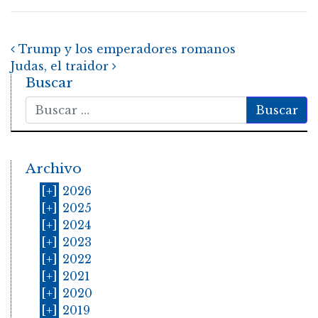
Post navigation
Trump y los emperadores romanos
Judas, el traidor
Buscar
Buscar
Archivo
[+]
2026
[+]
2025
[+]
2024
[+]
2023
[+]
2022
[+]
2021
[+]
2020
[+]
2019