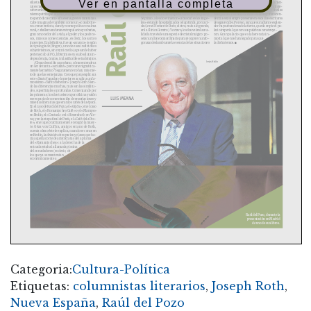
Ver en pantalla completa
silueta de ermitaño. Puestos a inventar, hay en-
que debamos entrar aquí en intimidades delica-
que nada pueda devolvernos el esplendor de la hier-
cajes mejores. A él, crecido en tierra de maquis,
das). Sexto: los dos eran bastante camaleónicos y
ba y de la gloria en las flores, no hemos de entriste-
cabe verlo como una especie de maqui del colum-
contradictorios (ejemplo, uno se consideraba ju-
cernos, más bien reconfortarnos con lo que de ellas
nismo patrio que recorre, en fuga sin fin, distin-
dío –católico, el otro republicano monárquico).
nos queda». Ese halo de inmortalidad y transcen-
tos periódicos como si fuesen agrestes montañas.
Séptimo, a los dos vinieron «a buscarles los ánge-
dencia está siempre presente en esos dos escritores
Cabe imaginarle también como un «condottie-
les» estando hospitalizados (el apátrida, por cari-
desaparecidos. Por eso, aunque su radiante esplen-
ro» renacentista, dandy cosmopolita con alma
dad, en el Necker de París; el otro, más a lo grande,
dor haya abandonado la tierra, queda en pie el pa-
rural, caballero andante entre palacios y cabañas,
en la Clínica Cemtro). Y octavo, los dos veían la rea-
lacio imperial que con sus palabras construye-
gran conocedor de la vida, el poder y los podero-
lidad a través de una especie de cristal mágico: po-
ron. Gran palacio que es la herencia in-
sos, más sus consecuencias, es decir, los santos
seían un don extraordinario para recoger en un fo-
mortal que nos han legado para que
inocentes. En definitiva, fue un «anarco» (según
gonazo deslumbrante la esencia de las situaciones
la disfrutemos.
n
la tipología de Jünger), uno de esos individuos
subjetivísimos, sin rey ni credo (a pesar de haber
pertenecido al PC), libérrimos en su absoluta in-
dependencia, únicos, inclasificables e indómitos.
Jesús Hellín
¿Cómo describir un océano, cómo entender a
un ser de tanta «socialité» pero tan enigmática-
mente hermético? Seguramente no hay más mé-
todo que las semejanzas. Creo que para explicar a
este «Santo Jugador» lo mejor es acudir a un fa-
mosísimo «Santo Bebedor»: Joseph Roth. Sien-
do las diferencias muchas, más son las similitu-
des, superficiales o profundas. Comenzando por
las primeras: los dos tuvieron por oficina y salón
LUIS MEANA
ese espacio de concentración de ensoñaciones y
miserias literarias que eran los cafés de la época.
En el caso de Raúl del Pozo, el «Gijón»; en el caso
de Roth, el «Romanisches Café» o el «Mampe»
en Berlín; el «Central» o el «Herrenhof» en Vie-
na; y en la etapa final de París, el «Café de la Pos-
te», en el que prácticamente le recogió la muer-
te. Géza von Cziffra, amigo cercano de Roth,
cuenta cómo éste le explica, cuando se conocen
en Berlín, la división de espacios y clases que ha-
cía aquella corte de aristócratas de la pluma
del «Romanisches»: a la derecha de la
entrada estaba la llamada piscina
de los nadadores (es decir, de
los que ya se mantenían
económicamente a
Raúl del Pozo, durante la
presentación en Madrid
de uno de sus libros.
Categoria:
Cultura-Política
Etiquetas:
columnistas literarios
,
Joseph Roth
,
Nueva España
,
Raúl del Pozo