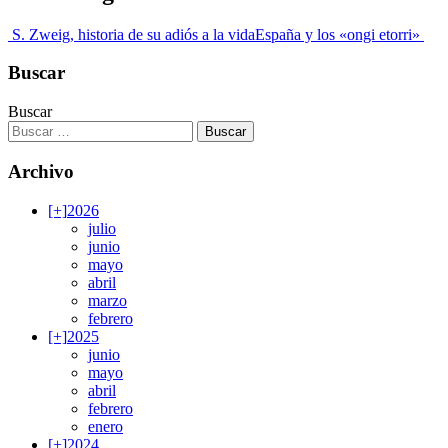
S. Zweig, historia de su adiós a la vida
España y los «ongi etorri»
Buscar
Buscar
Archivo
[+]
2026
julio
junio
mayo
abril
marzo
febrero
[+]
2025
junio
mayo
abril
febrero
enero
[+]
2024