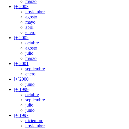
marzo
[+]
2003
noviembre
agosto
mayo
abril
enero
[+]
2002
octubre
agosto
julio
marzo
[+]
2001
septiembre
enero
[+]
2000
junio
[+]
1999
octubre
septiembre
julio
junio
[+]
1997
diciembre
noviembre