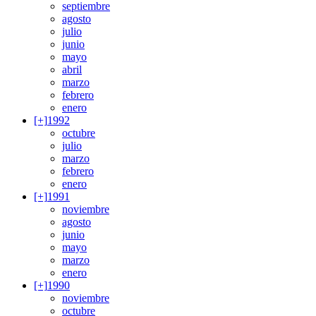
septiembre
agosto
julio
junio
mayo
abril
marzo
febrero
enero
[+]
1992
octubre
julio
marzo
febrero
enero
[+]
1991
noviembre
agosto
junio
mayo
marzo
enero
[+]
1990
noviembre
octubre