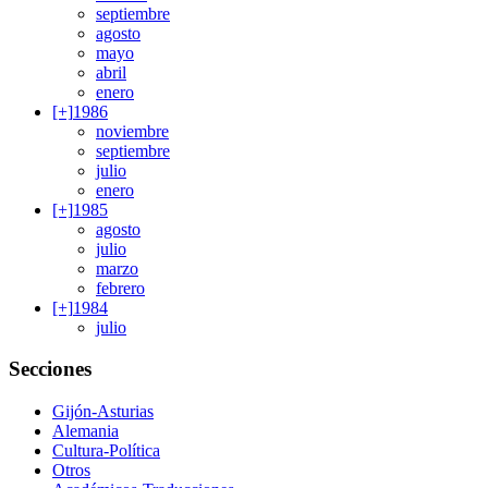
septiembre
agosto
mayo
abril
enero
[+]
1986
noviembre
septiembre
julio
enero
[+]
1985
agosto
julio
marzo
febrero
[+]
1984
julio
Secciones
Gijón-Asturias
Alemania
Cultura-Política
Otros