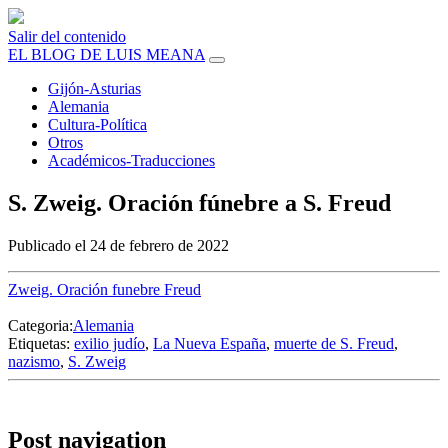
Salir del contenido
EL BLOG DE LUIS MEANA
Gijón-Asturias
Alemania
Cultura-Política
Otros
Académicos-Traducciones
S. Zweig. Oración fúnebre a S. Freud
Publicado el 24 de febrero de 2022
Zweig. Oración funebre Freud
Categoria:
Alemania
Etiquetas:
exilio judío
,
La Nueva España
,
muerte de S. Freud
,
nazismo
,
S. Zweig
Post navigation