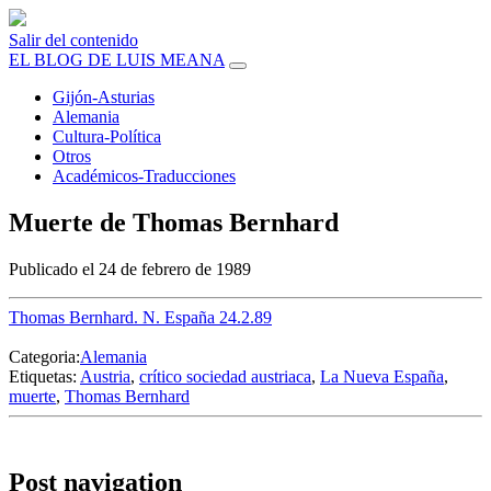
Salir del contenido
EL BLOG DE LUIS MEANA
Gijón-Asturias
Alemania
Cultura-Política
Otros
Académicos-Traducciones
Muerte de Thomas Bernhard
Publicado el 24 de febrero de 1989
Thomas Bernhard. N. España 24.2.89
Categoria:
Alemania
Etiquetas:
Austria
,
crítico sociedad austriaca
,
La Nueva España
,
muerte
,
Thomas Bernhard
Post navigation