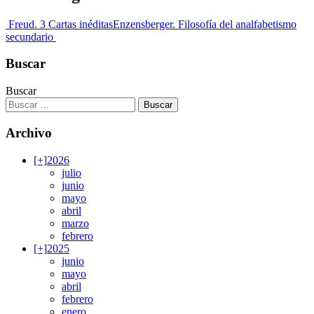
Freud. 3 Cartas inéditas
Enzensberger. Filosofía del analfabetismo
secundario
Buscar
Buscar
Archivo
[+]
2026
julio
junio
mayo
abril
marzo
febrero
[+]
2025
junio
mayo
abril
febrero
enero