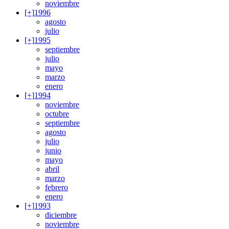
noviembre
[+]
1996
agosto
julio
[+]
1995
septiembre
julio
mayo
marzo
enero
[+]
1994
noviembre
octubre
septiembre
agosto
julio
junio
mayo
abril
marzo
febrero
enero
[+]
1993
diciembre
noviembre